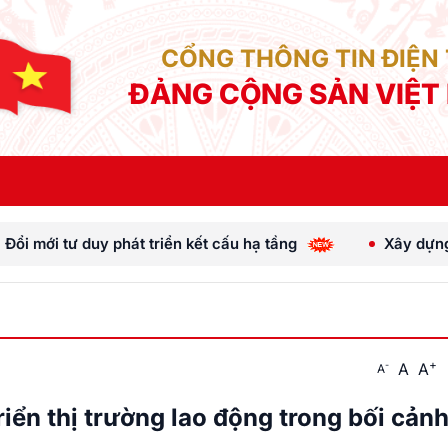
CỔNG THÔNG TIN ĐIỆN
ĐẢNG CỘNG SẢN VIỆT
 triển kết cấu hạ tầng
Xây dựng phần mềm quản lý c
+
A
A
-
A
triển thị trường lao động trong bối cản