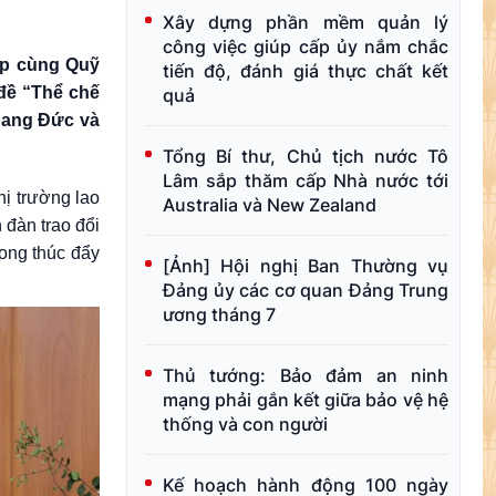
Xây dựng phần mềm quản lý
công việc giúp cấp ủy nắm chắc
ợp cùng Quỹ
tiến độ, đánh giá thực chất kết
đề “Thể chế
quả
 bang Đức và
Tổng Bí thư, Chủ tịch nước Tô
Lâm sắp thăm cấp Nhà nước tới
hị trường lao
Australia và New Zealand
 đàn trao đổi
rong thúc đẩy
[Ảnh] Hội nghị Ban Thường vụ
Đảng ủy các cơ quan Đảng Trung
ương tháng 7
Thủ tướng: Bảo đảm an ninh
mạng phải gắn kết giữa bảo vệ hệ
thống và con người
Kế hoạch hành động 100 ngày