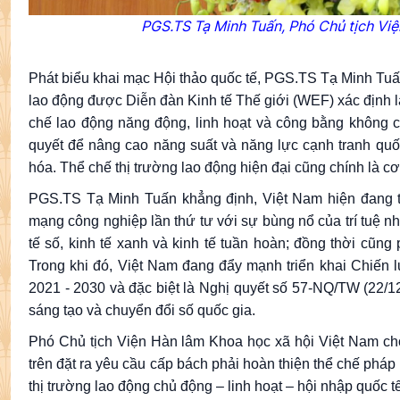
PGS.TS
Tạ
Minh
Tuấn
,
Phó
Chủ
tịch
Việ
Phát biểu khai mạc Hội thảo quốc tế, PGS.TS Tạ Minh Tuâ
lao động được Diễn đàn Kinh tế Thế giới (WEF) xác định là
chế lao động năng động, linh hoạt và công bằng không c
quyết để nâng cao năng suất và năng lực cạnh tranh quốc
hóa. Thể chế thị trường lao động hiện đại cũng chính là 
PGS.TS Tạ Minh Tuấn khẳng định, Việt Nam hiện đang t
mạng công nghiệp lần thứ tư với sự bùng nổ của trí tuệ nh
tế số, kinh tế xanh và kinh tế tuần hoàn; đồng thời cũng 
Trong khi đó, Việt Nam đang đẩy mạnh triển khai Chiến lư
2021 - 2030 và đặc biệt là Nghị quyết số 57-NQ/TW (22/12
sáng tạo và chuyển đổi số quốc gia.
Phó Chủ tịch Viện Hàn lâm Khoa học xã hội Việt Nam c
trên đặt ra yêu cầu cấp bách phải hoàn thiện thể chế pháp
thị trường lao động chủ động – linh hoạt – hội nhập quốc 