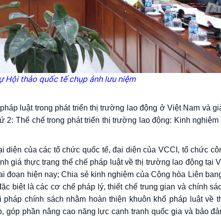
ự Hội thảo quốc tế chụp ảnh lưu niệm
hế pháp luật trong phát triển thị trường lao động ở Việt Nam và g
ứ 2: Thể chế trong phát triển thị trường lao động: Kinh nghiệ
ại diện của các tổ chức quốc tế, đại diện của VCCI, tổ chức c
nh giá thực trạng thể chế pháp luật về thị trường lao động tại 
iai đoạn hiện nay; Chia sẻ kinh nghiệm của Cộng hòa Liên ban
c biệt là các cơ chế pháp lý, thiết chế trung gian và chính sá
i pháp chính sách nhằm hoàn thiện khuôn khổ pháp luật về th
ập, góp phần nâng cao năng lực cạnh tranh quốc gia và bảo đả