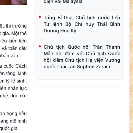
diện với Malaysia
Tổng Bí thư, Chủ tịch nước tiếp
Tư lệnh Bộ Chỉ huy Thái Bình
́t, thị trường
Dương Hoa Kỳ
 gia. Một thể
ều kiện tiên
Chủ tịch Quốc hội Trần Thanh
 và toàn cầu
Mẫn hội đàm với Chủ tịch Quốc
nhân văn.
hội kiêm Chủ tịch Hạ viện Vương
quốc Thái Lan Sophon Zaram
ua cuộc Cách
ền tảng, kinh
m tỷ lệ sinh.
riển nhân lực
nghệ, đổi mới
uan trọng nêu
 sang mô hình
quốc gia.