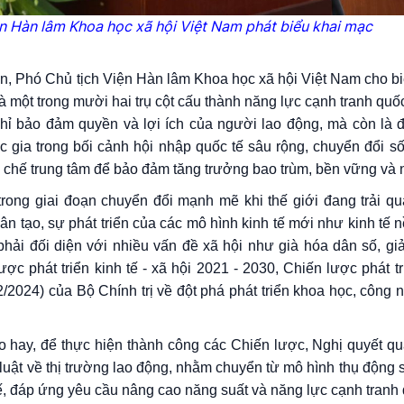
n Hàn lâm Khoa học xã hội Việt Nam phát biểu khai mạc
́n, Phó Chủ tịch Viện Hàn lâm Khoa học xã hội Việt Nam cho biê
 một trong mười hai trụ cột cấu thành năng lực cạnh tranh quốc
hỉ bảo đảm quyền và lợi ích của người lao động, mà còn là đi
 gia trong bối cảnh hội nhập quốc tế sâu rộng, chuyển đổi số
cơ chế trung tâm để bảo đảm tăng trưởng bao trùm, bền vững và 
rong giai đoạn chuyển đổi mạnh mẽ khi thế giới đang trải q
ân tạo, sự phát triển của các mô hình kinh tế mới như kinh tế n
phải đối diện với nhiều vấn đề xã hội như già hóa dân số, giả
ợc phát triển kinh tế - xã hội 2021 - 2030, Chiến lược phát t
/2024) của Bộ Chính trị về đột phá phát triển khoa học, công 
ho hay, để thực hiện thành công các Chiến lược, Nghị quyết q
 luật về thị trường lao động, nhằm chuyển từ mô hình thụ động
tế, đáp ứng yêu cầu nâng cao năng suất và năng lực cạnh tranh 