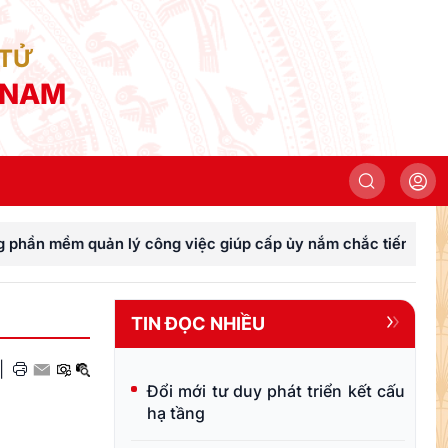
 TỬ
 NAM
ông việc giúp cấp ủy nắm chắc tiến độ, đánh giá thực chất k
TIN ĐỌC NHIỀU
|
Đổi mới tư duy phát triển kết cấu
h
hạ tầng