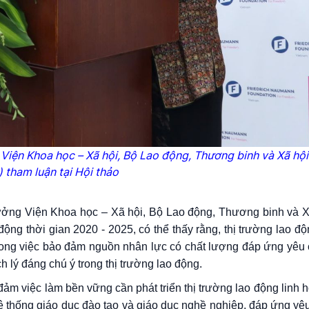
iện Khoa học – Xã hội, Bộ Lao động, Thương binh và Xã hộ
)
tham luận tại Hội thảo
g Viện Khoa học – Xã hội, Bộ Lao động, Thương binh và Xã 
o động thời gian 2020 - 2025, có thể thấy rằng, thị trường lao đ
rong việc bảo đảm nguồn nhân lực có chất lượng đáp ứng yêu 
ch lý đáng chú ý trong thị trường lao động.
m việc làm bền vững cần phát triển thị trường lao động linh ho
ệ thống giáo dục đào tạo và giáo dục nghề nghiệp, đáp ứng yê