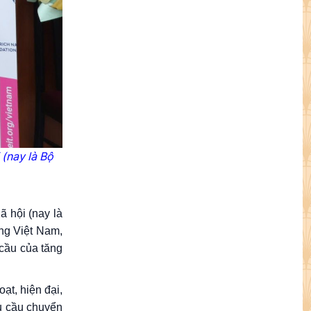
i (nay
là
Bộ
hội (nay là
ộng Việt Nam,
cầu của tăng
ạt, hiện đại,
u cầu chuyển