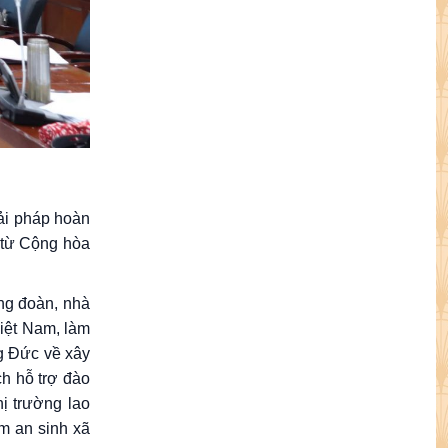
iải pháp hoàn
m từ Cộng hòa
ông đoàn, nhà
Việt Nam, làm
g Đức về xây
ch hỗ trợ đào
ị trường lao
m an sinh xã