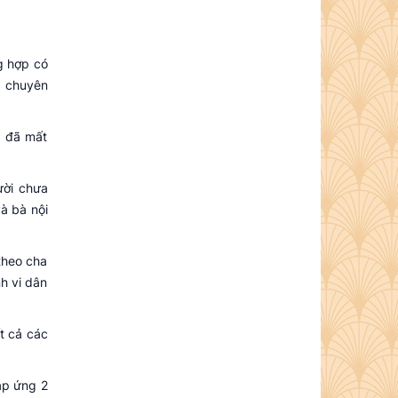
g hợp có
, chuyên
p đã mất
ười chưa
à bà nội
theo cha
h vi dân
t cả các
áp ứng 2