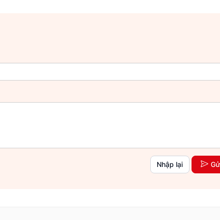
Nhập lại
Gử