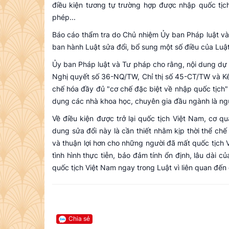
điều kiện tương tự trường hợp được nhập quốc tịc
phép...
Báo cáo thẩm tra do Chủ nhiệm Ủy ban Pháp luật và
ban hành Luật sửa đổi, bổ sung một số điều của Luậ
Ủy ban Pháp luật và Tư pháp cho rằng, nội dung dự 
Nghị quyết số 36-NQ/TW, Chỉ thị số 45-CT/TW và Kết 
chế hóa đầy đủ "cơ chế đặc biệt về nhập quốc tịch" 
dụng các nhà khoa học, chuyên gia đầu ngành là ng
Về điều kiện được trở lại quốc tịch Việt Nam, cơ qu
dung sửa đổi này là cần thiết nhằm kịp thời thể chế
và thuận lợi hơn cho những người đã mất quốc tịch V
tình hình thực tiễn, bảo đảm tính ổn định, lâu dài củ
quốc tịch Việt Nam ngay trong Luật vì liên quan đến 
Chia sẻ