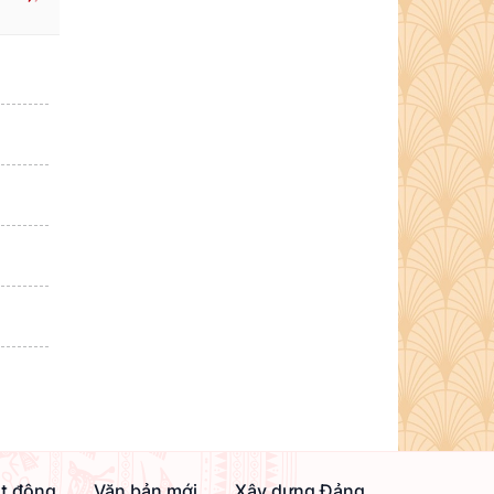
ạt động
Văn bản mới
Xây dựng Đảng