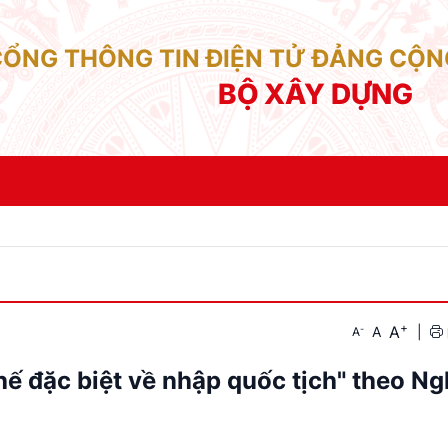
CỔNG THÔNG TIN ĐIỆN TỬ ĐẢNG CỘN
BỘ XÂY DỰNG
+
A
-
A
|
A
hế đặc biệt về nhập quốc tịch" theo Ng