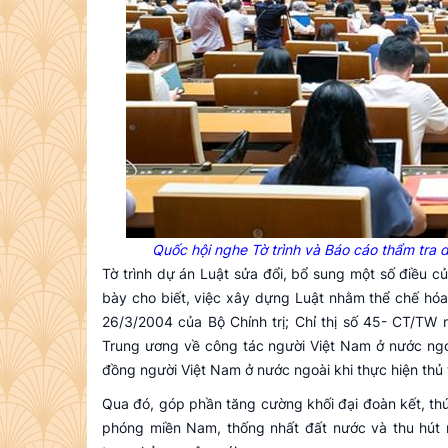
Quốc hội nghe Tờ trình và Báo cáo thẩm tra 
Tờ trình dự án Luật sửa đổi, bổ sung một số điều 
bày cho biết, việc xây dựng Luật nhằm thể chế hó
26/3/2004 của Bộ Chính trị; Chỉ thị số 45- CT/TW
Trung ương về công tác người Việt Nam ở nước ngoài
đồng người Việt Nam ở nước ngoài khi thực hiện thủ t
Qua đó, góp phần tăng cường khối đại đoàn kết, th
phóng miền Nam, thống nhất đất nước và thu hút 