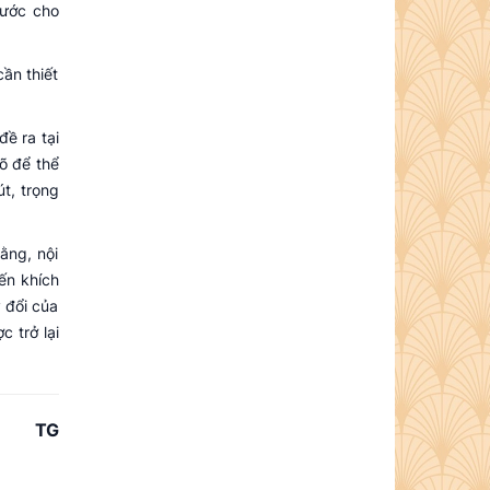
nước cho
ần thiết
ề ra tại
õ để thể
t, trọng
ằng, nội
ến khích
 đổi của
c trở lại
TG