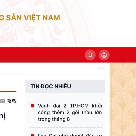
G SẢN VIỆT NAM
TIN ĐỌC NHIỀU
Vành đai 2 TP.HCM khởi
công thêm 2 gói thầu lớn
hị
trong tháng 8
Lào Cai phê duyệt đầu tư