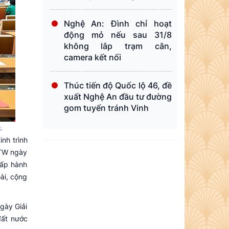
Nghệ An: Đình chỉ hoạt
động mỏ nếu sau 31/8
không lắp trạm cân,
camera kết nối
Thúc tiến độ Quốc lộ 46, đề
xuất Nghệ An đầu tư đường
gom tuyến tránh Vinh
.
nh trình
/TW ngày
hấp hành
ài, cộng
gày Giải
đất nước