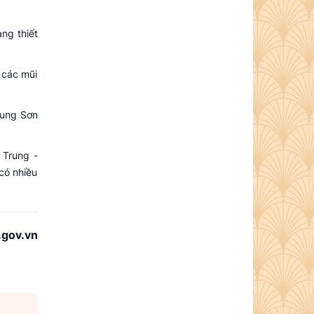
ang thiết
i các mũi
rung Sơn
 Trung -
có nhiều
.gov.vn