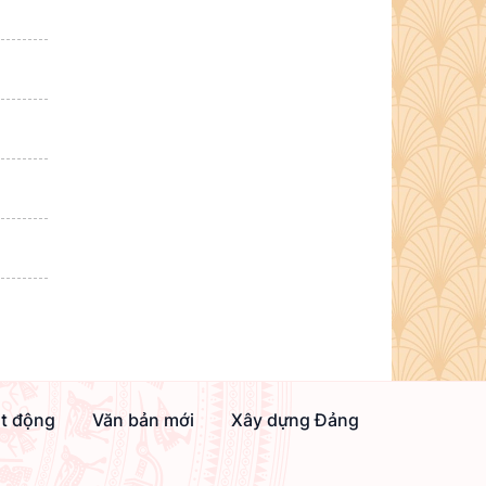
ạt động
Văn bản mới
Xây dựng Đảng