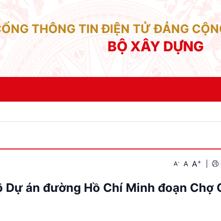
CỔNG THÔNG TIN ĐIỆN TỬ ĐẢNG CỘN
BỘ XÂY DỰNG
+
A
-
A
|
A
độ Dự án đường Hồ Chí Minh đoạn Chợ