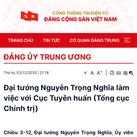
CỔNG THÔNG TIN ĐIỆN TỬ
ĐẢNG CỘNG SẢN VIỆT NAM
TRANG CHỦ
TIN TỨC
CƠ QUAN ĐẢNG TRUNG ƯƠNG
ĐẢNG ỦY TRUNG ƯƠNG
+
A
A
|
-
A
Thứ tư, 03/12/2025
|
21:18
Đại tướng Nguyễn Trọng Nghĩa làm
việc với Cục Tuyên huấn (Tổng cục
Chính trị)
Chiều 3-12, Đại tướng Nguyễn Trọng Nghĩa, Ủy viên