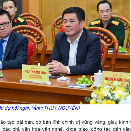
iểu dự hội nghị. (Ảnh: THỦY NGUYÊN)
o tạo bài bản, có bản lĩnh chính trị vững vàng, giàu kinh
n, báo chí, văn hóa-văn nghệ, khoa giáo, công tác dân vận