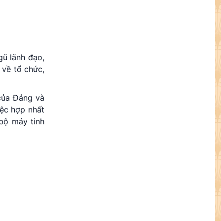
gũ lãnh đạo,
 về tổ chức,
của Đảng và
iệc hợp nhất
bộ máy tinh