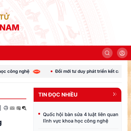
 TỬ
 NAM
Đổi mới tư duy phát triển kết cấu hạ tầng
[Ảnh
TIN ĐỌC NHIỀU
|
Quốc hội bàn sửa 4 luật liên quan
g
lĩnh vực khoa học công nghệ