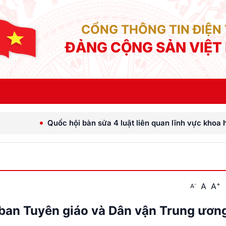
CỔNG THÔNG TIN ĐIỆN
ĐẢNG CỘNG SẢN VIỆT
i bàn sửa 4 luật liên quan lĩnh vực khoa học công nghệ
+
A
A
-
A
 ban Tuyên giáo và Dân vận Trung ươn