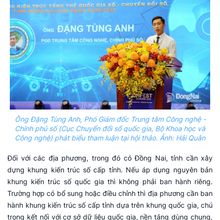
Ông Đặng Tùng Anh, Phó Giám đốc Trung tâm Công nghệ -
Chính phủ số (Cục Chuyển đổi số quốc gia, Bộ Khoa học và
Công nghệ) phát biểu tham luận tại hội thảo. Ảnh: Hải Quân
Đối với các địa phương, trong đó có Đồng Nai, tỉnh cần xây
dựng khung kiến trúc số cấp tỉnh. Nếu áp dụng nguyên bản
khung kiến trúc số quốc gia thì không phải ban hành riêng.
Trường hợp có bổ sung hoặc điều chỉnh thì địa phương cần ban
hành khung kiến trúc số cấp tỉnh dựa trên khung quốc gia, chú
trọng kết nối với cơ sở dữ liệu quốc gia, nền tảng dùng chung,