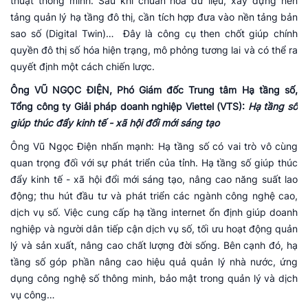
thuật thông minh. Sau khi chuẩn hóa dữ liệu, xây dựng nền
tảng quản lý hạ tầng đô thị, cần tích hợp đưa vào nền tảng bản
sao số (Digital Twin)… Đây là công cụ then chốt giúp chính
quyền đô thị số hóa hiện trạng, mô phỏng tương lai và có thể ra
quyết định một cách chiến lược.
Ông VŨ NGỌC ĐIỆN, Phó Giám đốc Trung tâm Hạ tầng số,
Tổng công ty Giải pháp doanh nghiệp Viettel (VTS):
Hạ tầng số
giúp thúc đẩy kinh tế - xã hội đổi mới sáng tạo
Ông Vũ Ngọc Điện nhấn mạnh: Hạ tầng số có vai trò vô cùng
quan trọng đối với sự phát triển của tỉnh. Hạ tầng số giúp thúc
đẩy kinh tế - xã hội đổi mới sáng tạo, nâng cao năng suất lao
động; thu hút đầu tư và phát triển các ngành công nghệ cao,
dịch vụ số. Việc cung cấp hạ tầng internet ổn định giúp doanh
nghiệp và người dân tiếp cận dịch vụ số, tối ưu hoạt động quản
lý và sản xuất, nâng cao chất lượng đời sống. Bên cạnh đó, hạ
tầng số góp phần nâng cao hiệu quả quản lý nhà nước, ứng
dụng công nghệ số thông minh, bảo mật trong quản lý và dịch
vụ công…