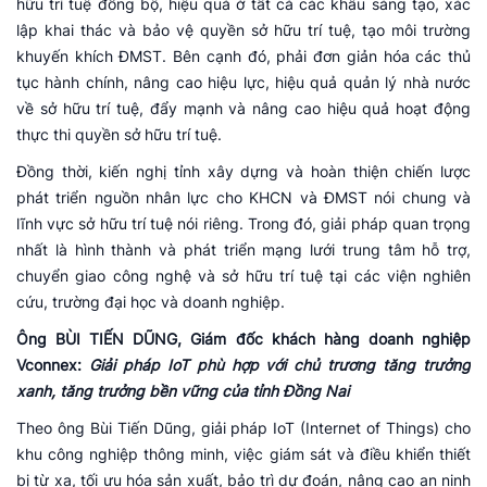
hữu trí tuệ đồng bộ, hiệu quả ở tất cả các khâu sáng tạo, xác
lập khai thác và bảo vệ quyền sở hữu trí tuệ, tạo môi trường
khuyến khích ĐMST. Bên cạnh đó, phải đơn giản hóa các thủ
tục hành chính, nâng cao hiệu lực, hiệu quả quản lý nhà nước
về sở hữu trí tuệ, đẩy mạnh và nâng cao hiệu quả hoạt động
thực thi quyền sở hữu trí tuệ.
Đồng thời, kiến nghị tỉnh xây dựng và hoàn thiện chiến lược
phát triển nguồn nhân lực cho KHCN và ĐMST nói chung và
lĩnh vực sở hữu trí tuệ nói riêng. Trong đó, giải pháp quan trọng
nhất là hình thành và phát triển mạng lưới trung tâm hỗ trợ,
chuyển giao công nghệ và sở hữu trí tuệ tại các viện nghiên
cứu, trường đại học và doanh nghiệp.
Ông BÙI TIẾN DŨNG, Giám đốc khách hàng doanh nghiệp
Vconnex:
Giải pháp IoT phù hợp với chủ trương tăng trưởng
xanh, tăng trưởng bền vững của tỉnh Đồng Nai
Theo ông Bùi Tiến Dũng, giải pháp IoT (Internet of Things) cho
khu công nghiệp thông minh, việc giám sát và điều khiển thiết
bị từ xa, tối ưu hóa sản xuất, bảo trì dự đoán, nâng cao an ninh