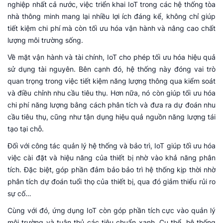
nghiệp nhất cả nước, việc triển khai IoT trong các hệ thống tòa
nhà thông minh mang lại nhiều lợi ích đáng kể, không chỉ giúp
tiết kiệm chi phí mà còn tối ưu hóa vận hành và nâng cao chất
lượng môi trường sống.
Về mặt vận hành và tài chính, IoT cho phép tối ưu hóa hiệu quả
sử dụng tài nguyên. Bên cạnh đó, hệ thống này đóng vai trò
quan trọng trong việc tiết kiệm năng lượng thông qua kiểm soát
và điều chỉnh nhu cầu tiêu thụ. Hơn nữa, nó còn giúp tối ưu hóa
chi phí năng lượng bằng cách phân tích và đưa ra dự đoán nhu
cầu tiêu thụ, cũng như tận dụng hiệu quả nguồn năng lượng tái
tạo tại chỗ.
Đối với công tác quản lý hệ thống và bảo trì, IoT giúp tối ưu hóa
việc cài đặt và hiệu năng của thiết bị nhờ vào khả năng phân
tích. Đặc biệt, góp phần đảm bảo bảo trì hệ thống kịp thời nhờ
phân tích dự đoán tuổi thọ của thiết bị, qua đó giảm thiểu rủi ro
sự cố…
Cùng với đó, ứng dụng IoT còn góp phần tích cực vào quản lý
môi trường và tuân thủ các tiêu chuẩn xanh. Cụ thể, hệ thống