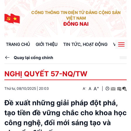
CỔNG THÔNG TIN ĐIỆN TỬ ĐẢNG CỘNG SẢN
VIỆT NAM
ĐỒNG NAI
TRANG CHỦ
GIỚI THIỆU
TIN TỨC, HOẠT ĐỘNG
VĂN BẢN
Togg
navig
Quay lại cổng chính
NGHỊ QUYẾT 57-NQ/TW
+
A
-
A
|
Thứ tư, 08/10/2025
|
20:03
A
Đề xuất những giải pháp đột phá,
tạo tiền đề vững chắc cho khoa học
công nghệ, đổi mới sáng tạo và