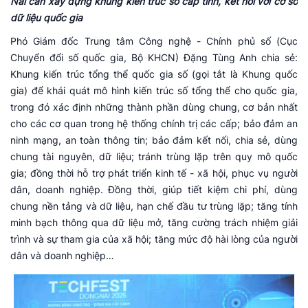
Nai cần xây dựng khung kiến trúc số cấp tỉnh, kết nối với cơ sở
dữ liệu quốc gia
Phó Giám đốc Trung tâm Công nghệ - Chính phủ số (Cục
Chuyển đổi số quốc gia, Bộ KHCN) Đặng Tùng Anh chia sẻ:
Khung kiến trúc tổng thể quốc gia số (gọi tắt là Khung quốc
gia) để khái quát mô hình kiến trúc số tổng thể cho quốc gia,
trong đó xác định những thành phần dùng chung, cơ bản nhất
cho các cơ quan trong hệ thống chính trị các cấp; bảo đảm an
ninh mạng, an toàn thông tin; bảo đảm kết nối, chia sẻ, dùng
chung tài nguyên, dữ liệu; tránh trùng lặp trên quy mô quốc
gia; đồng thời hỗ trợ phát triển kinh tế - xã hội, phục vụ người
dân, doanh nghiệp. Đồng thời, giúp tiết kiệm chi phí, dùng
chung nền tảng và dữ liệu, hạn chế đầu tư trùng lặp; tăng tính
minh bạch thông qua dữ liệu mở, tăng cường trách nhiệm giải
trình và sự tham gia của xã hội; tăng mức độ hài lòng của người
dân và doanh nghiệp…