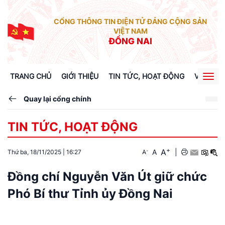
CỔNG THÔNG TIN ĐIỆN TỬ ĐẢNG CỘNG SẢN
VIỆT NAM
ĐỒNG NAI
TRANG CHỦ
GIỚI THIỆU
TIN TỨC, HOẠT ĐỘNG
VĂN BẢN
Togg
navig
Quay lại cổng chính
TIN TỨC, HOẠT ĐỘNG
+
A
-
A
|
Thứ ba, 18/11/2025
|
16:27
A
Đồng chí Nguyễn Văn Út giữ chức
Phó Bí thư Tỉnh ủy Đồng Nai