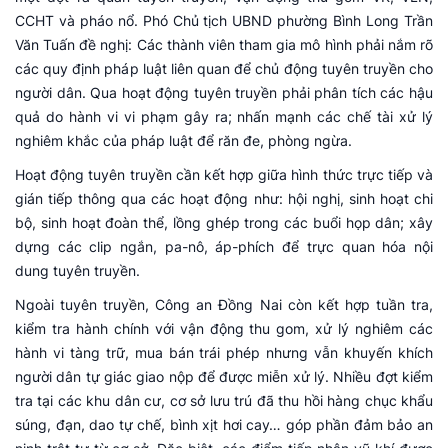
CCHT và pháo nổ. Phó Chủ tịch UBND phường Bình Long Trần
Văn Tuấn đề nghị: Các thành viên tham gia mô hình phải nắm rõ
các quy định pháp luật liên quan để chủ động tuyên truyền cho
người dân. Qua hoạt động tuyên truyền phải phân tích các hậu
quả do hành vi vi phạm gây ra; nhấn mạnh các chế tài xử lý
nghiêm khắc của pháp luật để răn đe, phòng ngừa.
Hoạt động tuyên truyền cần kết hợp giữa hình thức trực tiếp và
gián tiếp thông qua các hoạt động như: hội nghị, sinh hoạt chi
bộ, sinh hoạt đoàn thể, lồng ghép trong các buổi họp dân; xây
dựng các clip ngắn, pa-nô, áp-phích để trực quan hóa nội
dung tuyên truyền.
Ngoài tuyên truyền, Công an Đồng Nai còn kết hợp tuần tra,
kiểm tra hành chính với vận động thu gom, xử lý nghiêm các
hành vi tàng trữ, mua bán trái phép nhưng vẫn khuyến khích
người dân tự giác giao nộp để được miễn xử lý. Nhiều đợt kiểm
tra tại các khu dân cư, cơ sở lưu trú đã thu hồi hàng chục khẩu
súng, đạn, dao tự chế, bình xịt hơi cay… góp phần đảm bảo an