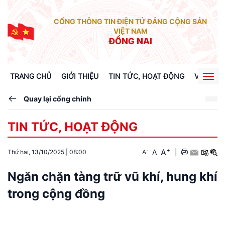
CỔNG THÔNG TIN ĐIỆN TỬ ĐẢNG CỘNG SẢN
VIỆT NAM
ĐỒNG NAI
TRANG CHỦ
GIỚI THIỆU
TIN TỨC, HOẠT ĐỘNG
VĂN BẢN
Togg
navig
Quay lại cổng chính
TIN TỨC, HOẠT ĐỘNG
+
A
-
A
|
Thứ hai, 13/10/2025
|
08:00
A
Ngăn chặn tàng trữ vũ khí, hung khí
trong cộng đồng