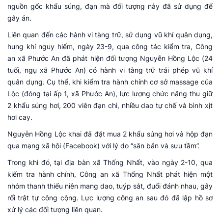
nguồn gốc khẩu súng, đạn mà đối tượng này đã sử dụng để
gây án.
Liên quan đến các hành vi tàng trữ, sử dụng vũ khí quân dụng,
hung khí nguy hiểm, ngày 23-9, qua công tác kiểm tra, Công
an xã Phước An đã phát hiện đối tượng Nguyễn Hồng Lộc (24
tuổi, ngụ xã Phước An) có hành vi tàng trữ trái phép vũ khí
quân dụng. Cụ thể, khi kiểm tra hành chính cơ sở massage của
Lộc (đóng tại ấp 1, xã Phước An), lực lượng chức năng thu giữ
2 khẩu súng hơi, 200 viên đạn chì, nhiều dao tự chế và bình xịt
hơi cay.
Nguyễn Hồng Lộc khai đã đặt mua 2 khẩu súng hơi và hộp đạn
qua mạng xã hội (Facebook) với lý do “săn bắn và sưu tầm”.
Trong khi đó, tại địa bàn xã Thống Nhất, vào ngày 2-10, qua
kiểm tra hành chính, Công an xã Thống Nhất phát hiện một
nhóm thanh thiếu niên mang dao, tuýp sắt, đuổi đánh nhau, gây
rối trật tự công cộng. Lực lượng công an sau đó đã lập hồ sơ
xử lý các đối tượng liên quan.