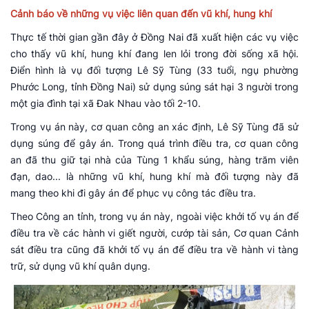
Cảnh báo về những vụ việc liên quan đến vũ khí, hung khí
Thực tế thời gian gần đây ở Đồng Nai đã xuất hiện các vụ việc
cho thấy vũ khí, hung khí đang len lỏi trong đời sống xã hội.
Điển hình là vụ đối tượng Lê Sỹ Tùng (33 tuổi, ngụ phường
Phước Long, tỉnh Đồng Nai) sử dụng súng sát hại 3 người trong
một gia đình tại xã Đak Nhau vào tối 2-10.
Trong vụ án này, cơ quan công an xác định, Lê Sỹ Tùng đã sử
dụng súng để gây án. Trong quá trình điều tra, cơ quan công
an đã thu giữ tại nhà của Tùng 1 khẩu súng, hàng trăm viên
đạn, dao... là những vũ khí, hung khí mà đối tượng này đã
mang theo khi đi gây án để phục vụ công tác điều tra.
Theo Công an tỉnh, trong vụ án này, ngoài việc khởi tố vụ án để
điều tra về các hành vi giết người, cướp tài sản, Cơ quan Cảnh
sát điều tra cũng đã khởi tố vụ án để điều tra về hành vi tàng
trữ, sử dụng vũ khí quân dụng.