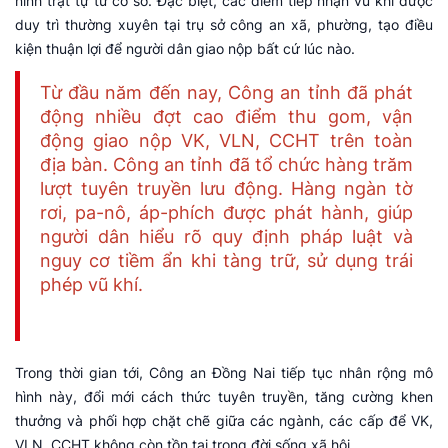
ninh trật tự từ cơ sở. Đặc biệt, các điểm tiếp nhận vũ khí được
duy trì thường xuyên tại trụ sở công an xã, phường, tạo điều
kiện thuận lợi để người dân giao nộp bất cứ lúc nào.
Từ đầu năm đến nay, Công an tỉnh đã phát
động nhiều đợt cao điểm thu gom, vận
động giao nộp VK, VLN, CCHT trên toàn
địa bàn. Công an tỉnh đã tổ chức hàng trăm
lượt tuyên truyền lưu động. Hàng ngàn tờ
rơi, pa-nô, áp-phích được phát hành, giúp
người dân hiểu rõ quy định pháp luật và
nguy cơ tiềm ẩn khi tàng trữ, sử dụng trái
phép vũ khí.
Trong thời gian tới, Công an Đồng Nai tiếp tục nhân rộng mô
hình này, đổi mới cách thức tuyên truyền, tăng cường khen
thưởng và phối hợp chặt chẽ giữa các ngành, các cấp để VK,
VLN, CCHT không còn tồn tại trong đời sống xã hội.