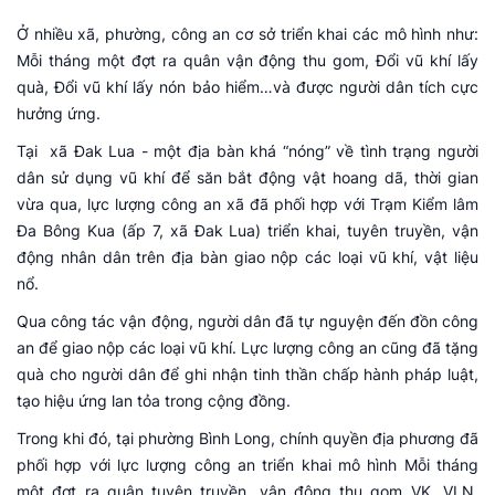
Ở nhiều xã, phường, công an cơ sở triển khai các mô hình như:
Mỗi tháng một đợt ra quân vận động thu gom, Đổi vũ khí lấy
quà, Đổi vũ khí lấy nón bảo hiểm…và được người dân tích cực
hưởng ứng.
Tại xã Đak Lua - một địa bàn khá “nóng” về tình trạng người
dân sử dụng vũ khí để săn bắt động vật hoang dã, thời gian
vừa qua, lực lượng công an xã đã phối hợp với Trạm Kiểm lâm
Đa Bông Kua (ấp 7, xã Đak Lua) triển khai, tuyên truyền, vận
động nhân dân trên địa bàn giao nộp các loại vũ khí, vật liệu
nổ.
Qua công tác vận động, người dân đã tự nguyện đến đồn công
an để giao nộp các loại vũ khí. Lực lượng công an cũng đã tặng
quà cho người dân để ghi nhận tinh thần chấp hành pháp luật,
tạo hiệu ứng lan tỏa trong cộng đồng.
Trong khi đó, tại phường Bình Long, chính quyền địa phương đã
phối hợp với lực lượng công an triển khai mô hình Mỗi tháng
một đợt ra quân tuyên truyền, vận động thu gom VK, VLN,