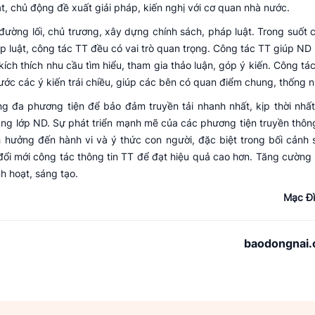
t, chủ động đề xuất giải pháp, kiến nghị với cơ quan nhà nước.
đường lối, chủ trương, xây dựng chính sách, pháp luật. Trong suốt 
p luật, công tác TT đều có vai trò quan trọng. Công tác TT giúp ND 
ch thích nhu cầu tìm hiểu, tham gia thảo luận, góp ý kiến. Công tá
trước các ý kiến trái chiều, giúp các bên có quan điểm chung, thống n
g đa phương tiện để bảo đảm truyền tải nhanh nhất, kịp thời nhất
ầng lớp ND. Sự phát triển mạnh mẽ của các phương tiện truyền thôn
h hưởng đến hành vi và ý thức con người, đặc biệt trong bối cảnh 
đổi mới công tác thông tin TT để đạt hiệu quả cao hơn. Tăng cường
h hoạt, sáng tạo.
Mạc Đ
baodongnai.