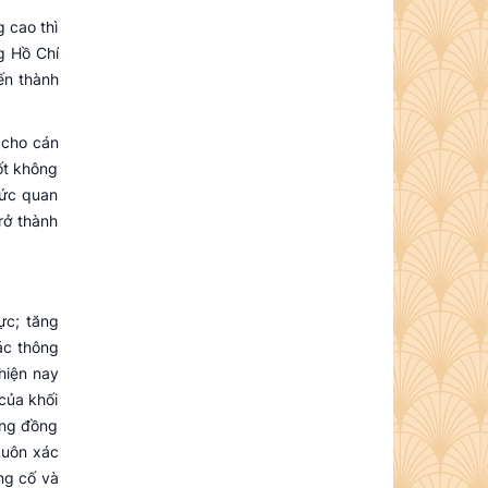
g cao thì
ng Hồ Chí
ến thành
 cho cán
ốt không
sức quan
rở thành
ực; tăng
ác thông
hiện nay
của khối
cộng đồng
Luôn xác
ng cố và