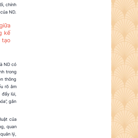
i, chính
 của ND.
giữa
g kế
 tạo
và ND có
ình trong
ền thông
ểu rõ âm
đẩy lùi,
hóa”, gắn
luật của
ng, quan
quản lý,