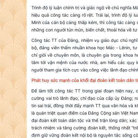
Trình độ lý luận chính trị và giác ngộ về chủ nghĩa 
hiệu quả công tác càng rõ rệt. Trái lại, trình độ lý 
Minh của cán bộ càng thấp kém, thì công tác càng c
những con người tủn mủn, biến chất, thoái hóa về tư t
Công tác TT của Đảng, nhiệm vụ giáo dục chủ nghĩa
bộ, đảng viên thấm nhuần khoa học Mác - Lênin, tư 
chỉ giỏi về chuyên môn, là chuyên gia trong khoa 
tâm tới vận mệnh của nước nhà, am hiểu các quy lu
người tham gia tích cực vào công việc lãnh đạo chính
Phát huy sức mạnh của khối đại đoàn kết toàn dân tộ
Để làm tốt công tác TT trong giai đoạn hiện nay, 
cường vai trò lãnh đạo, chỉ đạo của cấp ủy Đảng; 
tin sai trái, đồng thời đẩy mạnh TT qua văn hóa và 
là quán triệt quan điểm của Đảng Cộng sản Việt Na
đại đoàn kết toàn dân tộc và thế trận lòng dân; xác
trách nhiệm và tăng cường đoàn kết, thống nhất “trê
định giữ vững đoàn kết nội bộ là nguyên tắc sống cò