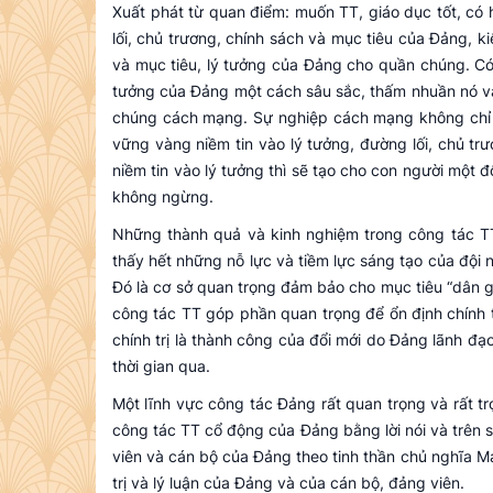
Xuất phát từ quan điểm: muốn TT, giáo dục tốt, có
lối, chủ trương, chính sách và mục tiêu của Đảng, k
và mục tiêu, lý tưởng của Đảng cho quần chúng. Có n
tưởng của Đảng một cách sâu sắc, thấm nhuần nó v
chúng cách mạng. Sự nghiệp cách mạng không chỉ có
vững vàng niềm tin vào lý tưởng, đường lối, chủ t
niềm tin vào lý tưởng thì sẽ tạo cho con người một đ
không ngừng.
Những thành quả và kinh nghiệm trong công tác TT
thấy hết những nỗ lực và tiềm lực sáng tạo của đội 
Đó là cơ sở quan trọng đảm bảo cho mục tiêu “dân g
công tác TT góp phần quan trọng để ổn định chính trị
chính trị là thành công của đổi mới do Đảng lãnh đạ
thời gian qua.
Một lĩnh vực công tác Ðảng rất quan trọng và rất tr
công tác TT cổ động của Đảng bằng lời nói và trên s
viên và cán bộ của Ðảng theo tinh thần chủ nghĩa Má
trị và lý luận của Đảng và của cán bộ, đảng viên.