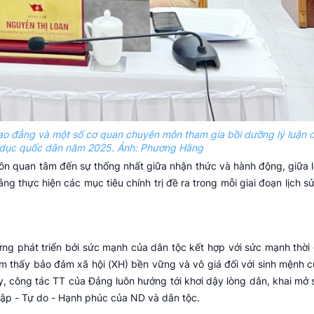
cao đẳng và một số cơ quan chuyên môn tham gia bồi dưỡng lý luận ch
o dục quốc dân năm 2025. Ảnh: Phương Hằng
uôn quan tâm đến sự thống nhất giữa nhận thức và hành động, giữa lờ
ng thực hiện các mục tiêu chính trị đề ra trong mỗi giai đoạn lịch sử
 phát triển bởi sức mạnh của dân tộc kết hợp với sức mạnh thời 
ìm thấy bảo đảm xã hội (XH) bền vững và vô giá đối với sinh mệnh c
, công tác TT của Đảng luôn hướng tới khơi dậy lòng dân, khai mở 
lập - Tự do - Hạnh phúc của ND và dân tộc.