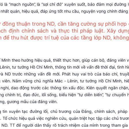
 là “mạch nguồn”, là “sợi chỉ đỏ” xuyên suốt, bảo đảm mọi đường lố
 nhất quán, hiệu quả, đáp ứng tốt nhu cầu, nguyện vọng chính đáng
ự đồng thuận trong ND, cần tăng cường sự phối hợp 
ch định chính sách và thực thi pháp luật. Xây dựn
 để thu hút được trí tuệ của các tầng lớp ND, không
 Minh theo hướng hiệu quả, thiết thực hơn, giúp cán bộ, đảng viên 
nin, tư tưởng Hồ Chí Minh, thông tin mới về vấn đề thời đại, tình h
và ND trước những vấn đề mới. Phát huy vai trò của báo chí, truy
ng viên. Nắm vững chủ nghĩa Mác - Lênin, tư tưởng Hồ Chí Minh, hi
nghi, dao động trước các thông tin xấu độc. Kiên quyết ngăn chặn, 
 chính trị, đạo đức, lối sống, biểu hiện “tự diễn biến”, “tự chuyển 
hong, gương mẫu của đảng viên.
g tin xuyên tạc đường lối, chủ trương của Đảng, chính sách, pháp 
 Tổ chức hiệu quả việc nghiên cứu, quán triệt học tập các chủ trươ
 ND. TT để người dân thấy rõ trách nhiệm của mình trong tham gia 