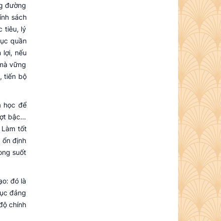
ng đường
ính sách
tiêu, lý
dục quần
lợi, nếu
 mà vững
, tiến bộ
a học để
ượt bậc…
 Làm tốt
g ổn định
ong suốt
o: đó là
dục đảng
độ chính