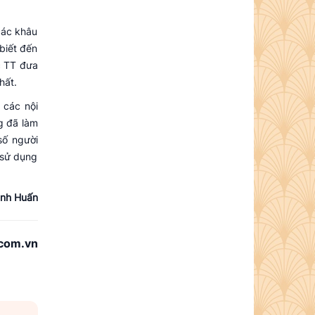
các khâu
biết đến
c TT đưa
hất.
 các nội
g đã làm
số người
 sử dụng
ình Huấn
com.vn