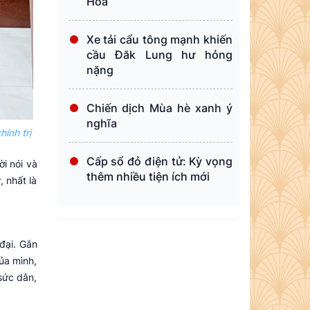
Hòa
Xe tải cẩu tông mạnh khiến
cầu Đăk Lung hư hỏng
nặng
Chiến dịch Mùa hè xanh ý
nghĩa
ính trị
Cấp sổ đỏ điện tử: Kỳ vọng
i nói và
thêm nhiều tiện ích mới
, nhất là
đại. Gắn
ủa mình,
sức dân,