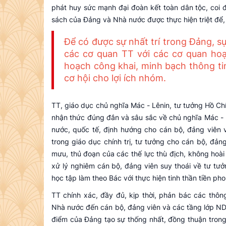
phát huy sức mạnh đại đoàn kết toàn dân tộc, coi đó
sách của Đảng và Nhà nước được thực hiện triệt để,
Để có được sự nhất trí trong Đảng, s
các cơ quan TT với các cơ quan hoạ
hoạch công khai, minh bạch thông tin
cơ hội cho lợi ích nhóm.
TT, giáo dục chủ nghĩa Mác - Lênin, tư tưởng Hồ Chí
nhận thức đúng đắn và sâu sắc về chủ nghĩa Mác - Lê
nước, quốc tế, định hướng cho cán bộ, đảng viên 
trong giáo dục chính trị, tư tưởng cho cán bộ, đả
mưu, thủ đoạn của các thế lực thù địch, không hoài 
xử lý nghiêm cán bộ, đảng viên suy thoái về tư tưởng
học tập làm theo Bác với thực hiện tinh thần tiền p
TT chính xác, đầy đủ, kịp thời, phản bác các thôn
Nhà nước đến cán bộ, đảng viên và các tầng lớp ND.
điểm của Đảng tạo sự thống nhất, đồng thuận trong