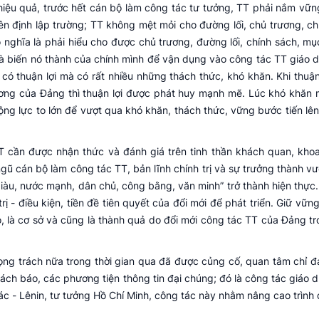
 hiệu quả, trước hết cán bộ làm công tác tư tưởng, TT phải nắm vữ
iên định lập trường; TT không mệt mỏi cho đường lối, chủ trương, ch
ghĩa là phải hiểu cho được chủ trương, đường lối, chính sách, mục 
à biến nó thành của chính mình để vận dụng vào công tác TT giáo 
 thuận lợi mà có rất nhiều những thách thức, khó khăn. Khi thuận 
rương của Đảng thì thuận lợi được phát huy mạnh mẽ. Lúc khó khăn
ộng lực to lớn để vượt qua khó khăn, thách thức, vững bước tiến lên
 cần được nhận thức và đánh giá trên tinh thần khách quan, kho
ngũ cán bộ làm công tác TT, bản lĩnh chính trị và sự trưởng thành v
iàu, nước mạnh, dân chủ, công bằng, văn minh” trở thành hiện thực.
 - điều kiện, tiền đề tiên quyết của đổi mới để phát triển. Giữ vữn
o, là cơ sở và cũng là thành quả do đổi mới công tác TT của Đảng tr
ọng trách nữa trong thời gian qua đã được củng cố, quan tâm chỉ đạ
ách báo, các phương tiện thông tin đại chúng; đó là công tác giáo 
c - Lênin, tư tưởng Hồ Chí Minh, công tác này nhằm nâng cao trình 