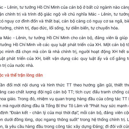
Mác - Lênin, tư tưởng Hồ Chí Minh của cán bộ ở bất cứ ngành nào càn
luận chính trị và trình độ giác ngộ về chủ nghĩa Mác - Lênin, tư tưở
ó nguy cơ đình đốn và thất bại, cán bộ càng có nguy cơ sa ngã, bi
ưởng, chính trị, đạo đức, lối sống, tự diễn biến, tự chuyển hóa.
 Mác - Lênin, tư tưởng Hồ Chí Minh cho cán bộ, đảng viên là giúp
tưởng Hồ Chí Minh về các quy luật phát triển của XH. Một cán bộ t
học mình đã chọn mà còn là nhà chính trị, người hoạt động XH hết 
ật phát triển của XH, biết vận dụng các quy luật ấy và cố gắng t
 trị của nước nhà.
c và thế trận lòng dân
cần đổi mới nội dung và hình thức TT theo hướng gần gũi, thiết th
nâng cao chất lượng đội ngũ cán bộ TT; tích cực đấu tranh chống c
khoa giáo. Trong đó, nhiệm vụ quan trọng hàng đầu của công tác TT 
m mà người đứng đầu là Tổng Bí thư Tô Lâm về “Phát huy sức mạnh 
 định “Đoàn kết - chân lý của mọi thời đại”, mỗi cán bộ, đảng viên 
n dưới đồng lòng, dọc ngang thông suốt” trong hệ thống chính trị. 
n, là yêu cầu hàng đầu trong công tác xây dựng Đảng; đi đôi với củ