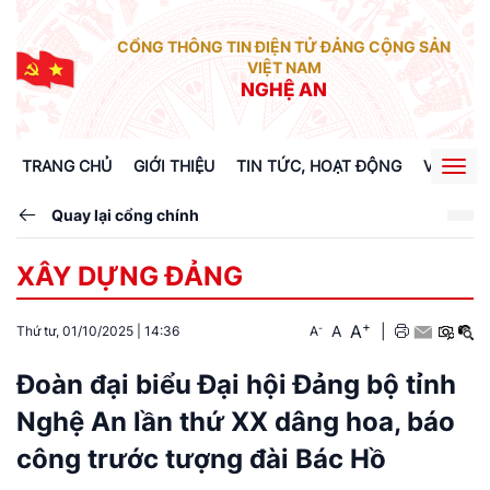
CỔNG THÔNG TIN ĐIỆN TỬ ĐẢNG CỘNG SẢN
VIỆT NAM
NGHỆ AN
TRANG CHỦ
GIỚI THIỆU
TIN TỨC, HOẠT ĐỘNG
VĂN BẢN
Togg
navig
Quay lại cổng chính
XÂY DỰNG ĐẢNG
+
A
-
A
|
Thứ tư, 01/10/2025
|
14:36
A
Đoàn đại biểu Đại hội Đảng bộ tỉnh
Nghệ An lần thứ XX dâng hoa, báo
công trước tượng đài Bác Hồ