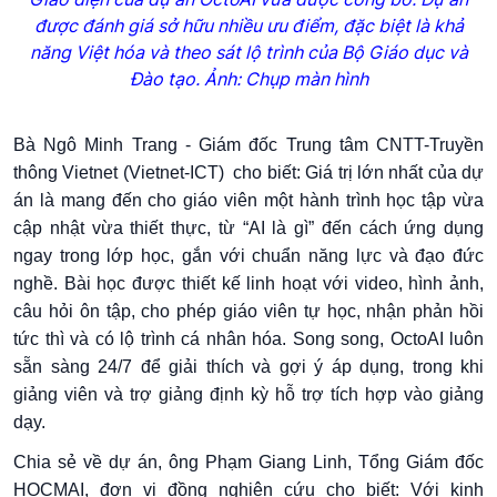
được đánh giá sở hữu nhiều ưu điểm, đặc biệt là khả
năng Việt hóa và theo sát lộ trình của Bộ Giáo dục và
Đào tạo. Ảnh: Chụp màn hình
Bà Ngô Minh Trang - Giám đốc Trung tâm CNTT-Truyền
thông Vietnet (Vietnet-ICT) cho biết: Giá trị lớn nhất của dự
án là mang đến cho giáo viên một hành trình học tập vừa
cập nhật vừa thiết thực, từ “AI là gì” đến cách ứng dụng
ngay trong lớp học, gắn với chuẩn năng lực và đạo đức
nghề. Bài học được thiết kế linh hoạt với video, hình ảnh,
câu hỏi ôn tập, cho phép giáo viên tự học, nhận phản hồi
tức thì và có lộ trình cá nhân hóa. Song song, OctoAI luôn
sẵn sàng 24/7 để giải thích và gợi ý áp dụng, trong khi
giảng viên và trợ giảng định kỳ hỗ trợ tích hợp vào giảng
dạy.
Chia sẻ về dự án, ông Phạm Giang Linh, Tổng Giám đốc
HOCMAI, đơn vị đồng nghiên cứu cho biết: Với kinh