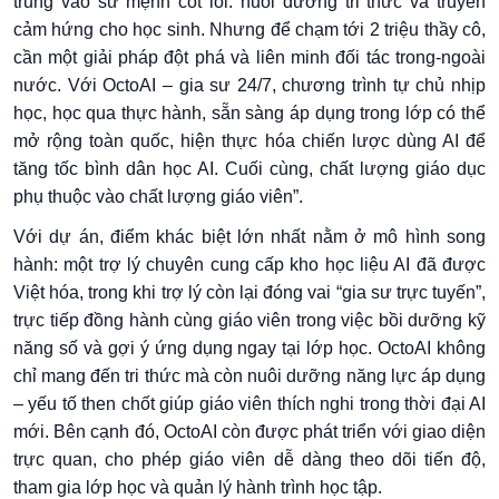
trung vào sứ mệnh cốt lõi: nuôi dưỡng tri thức và truyền
cảm hứng cho học sinh. Nhưng để chạm tới 2 triệu thầy cô,
cần một giải pháp đột phá và liên minh đối tác trong-ngoài
nước. Với OctoAI – gia sư 24/7, chương trình tự chủ nhịp
học, học qua thực hành, sẵn sàng áp dụng trong lớp có thể
mở rộng toàn quốc, hiện thực hóa chiến lược dùng AI để
tăng tốc bình dân học AI. Cuối cùng, chất lượng giáo dục
phụ thuộc vào chất lượng giáo viên”.
Với dự án, điểm khác biệt lớn nhất nằm ở mô hình song
hành: một trợ lý chuyên cung cấp kho học liệu AI đã được
Việt hóa, trong khi trợ lý còn lại đóng vai “gia sư trực tuyến”,
trực tiếp đồng hành cùng giáo viên trong việc bồi dưỡng kỹ
năng số và gợi ý ứng dụng ngay tại lớp học. OctoAI không
chỉ mang đến tri thức mà còn nuôi dưỡng năng lực áp dụng
– yếu tố then chốt giúp giáo viên thích nghi trong thời đại AI
mới. Bên cạnh đó, OctoAI còn được phát triển với giao diện
trực quan, cho phép giáo viên dễ dàng theo dõi tiến độ,
tham gia lớp học và quản lý hành trình học tập.