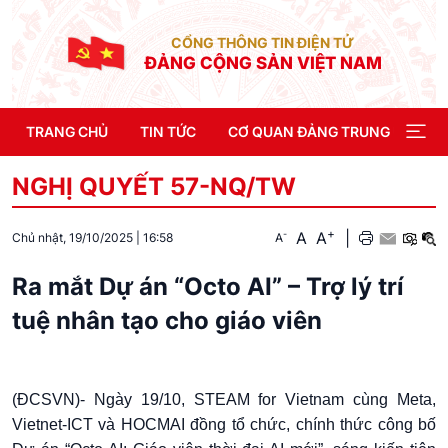
CỔNG THÔNG TIN ĐIỆN TỬ
ĐẢNG CỘNG SẢN VIỆT NAM
TRANG CHỦ
TIN TỨC
CƠ QUAN ĐẢNG TRUNG ƯƠNG
NGHỊ QUYẾT 57-NQ/TW
+
A
A
|
-
A
Chủ nhật, 19/10/2025
|
16:58
Ra mắt Dự án “Octo AI” – Trợ lý trí
tuệ nhân tạo cho giáo viên
(ĐCSVN)- Ngày 19/10, STEAM for Vietnam cùng Meta,
Vietnet-ICT và HOCMAI đồng tổ chức, chính thức công bố