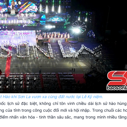
 Hào khí Sơn La vươn xa cùng đất nước tại Lễ Kỷ niệm.
c lịch sử đặc biệt, không chỉ tôn vinh chiều dài lịch sử hào hùn
g của tỉnh trong công cuộc đổi mới và hội nhập. Trong chuỗi các h
điểm nhấn văn hóa - tinh thần sâu sắc, mang trong mình nhiều tầng