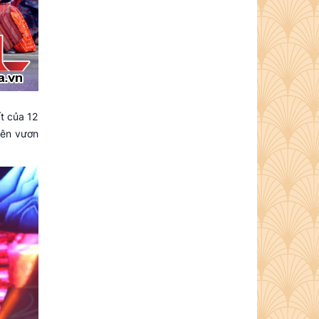
t của 12
yên vươn