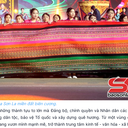
a Sơn La miền đất biên cương.
hững thành tựu to lớn mà Đảng bộ, chính quyền và Nhân dân các
óng dân tộc, bảo vệ Tổ quốc và xây dựng quê hương. Từ một vùng 
ng vươn mình mạnh mẽ, trở thành trung tâm kinh tế - văn hóa - xã 