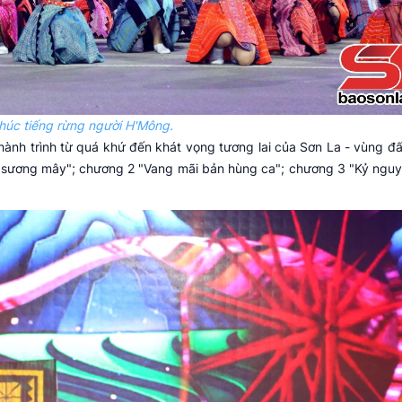
khúc tiếng rừng người H'Mông.
ành trình từ quá khứ đến khát vọng tương lai của Sơn La - vùng đấ
n sương mây"; chương 2 "Vang mãi bản hùng ca"; chương 3 "Kỷ ngu