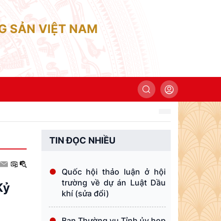
G SẢN VIỆT NAM
TIN ĐỌC NHIỀU
Quốc hội thảo luận ở hội
trường về dự án Luật Dầu
Kỷ
khí (sửa đổi)
Ban Thường vụ Tỉnh ủy họp