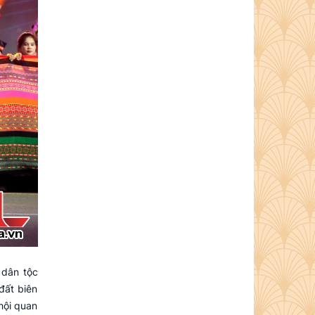
 dân tộc
đất biên
hội quan