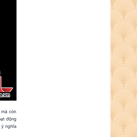
g mà còn
oạt động
 ý nghĩa