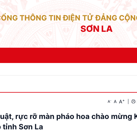
CỔNG THÔNG TIN ĐIỆN TỬ ĐẢNG CỘN
SƠN LA
+
A
-
A
|
A
huật, rực rỡ màn pháo hoa chào mừng 
 tỉnh Sơn La