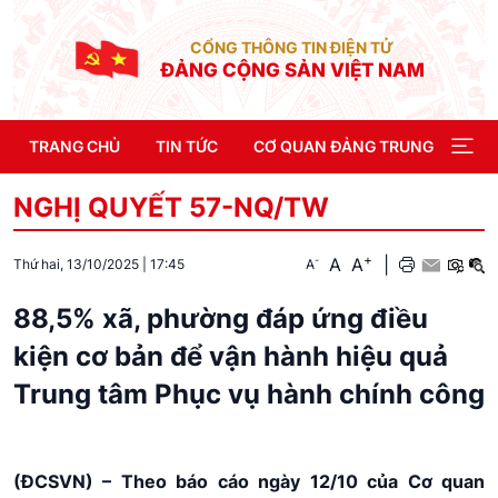
CỔNG THÔNG TIN ĐIỆN TỬ
ĐẢNG CỘNG SẢN VIỆT NAM
TRANG CHỦ
TIN TỨC
CƠ QUAN ĐẢNG TRUNG ƯƠNG
NGHỊ QUYẾT 57-NQ/TW
+
A
A
|
-
A
Thứ hai, 13/10/2025
|
17:45
88,5% xã, phường đáp ứng điều
kiện cơ bản để vận hành hiệu quả
Trung tâm Phục vụ hành chính công
(ĐCSVN) – Theo báo cáo ngày 12/10 của Cơ quan