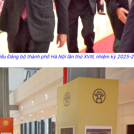
iểu Đảng bộ thành phố Hà Nội lần thứ XVIII, nhiệm kỳ 2025-