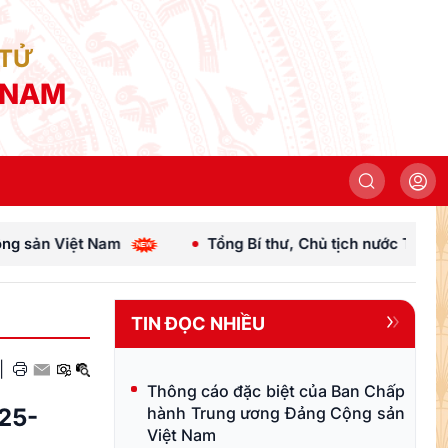
 TỬ
 NAM
Tổng Bí thư, Chủ tịch nước Tô Lâm lên đường thăm cấp Nhà nư
TIN ĐỌC NHIỀU
|
Thông cáo đặc biệt của Ban Chấp
025-
hành Trung ương Đảng Cộng sản
Việt Nam