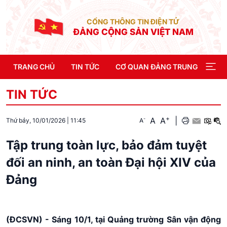
CỔNG THÔNG TIN ĐIỆN TỬ
ĐẢNG CỘNG SẢN VIỆT NAM
TRANG CHỦ
TIN TỨC
CƠ QUAN ĐẢNG TRUNG ƯƠNG
TIN TỨC
+
A
A
|
-
A
Thứ bảy, 10/01/2026
|
11:45
Tập trung toàn lực, bảo đảm tuyệt
đối an ninh, an toàn Đại hội XIV của
Đảng
(ĐCSVN) -
Sáng 10/1, tại Quảng trường Sân vận động