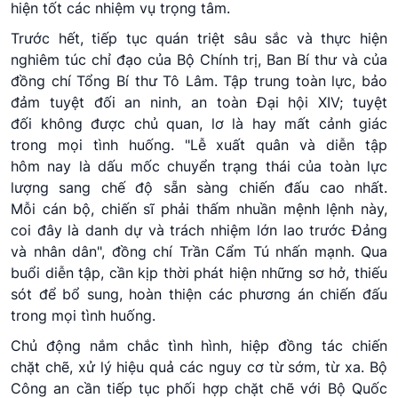
hiện tốt các nhiệm vụ trọng tâm.
Trước hết, tiếp tục quán triệt sâu sắc và thực hiện
nghiêm túc chỉ đạo của Bộ Chính trị, Ban Bí thư và của
đồng chí Tổng Bí thư Tô Lâm. Tập trung toàn lực, bảo
đảm tuyệt đối an ninh, an toàn Đại hội XIV; tuyệt
đối không được chủ quan, lơ là hay mất cảnh giác
trong mọi tình huống. "Lễ xuất quân và diễn tập
hôm nay là dấu mốc chuyển trạng thái của toàn lực
lượng sang chế độ sẵn sàng chiến đấu cao nhất.
Mỗi cán bộ, chiến sĩ phải thấm nhuần mệnh lệnh này,
coi đây là danh dự và trách nhiệm lớn lao trước Đảng
và nhân dân", đồng chí Trần Cẩm Tú nhấn mạnh. Qua
buổi diễn tập, cần kịp thời phát hiện những sơ hở, thiếu
sót để bổ sung, hoàn thiện các phương án chiến đấu
trong mọi tình huống.
Chủ động nắm chắc tình hình, hiệp đồng tác chiến
chặt chẽ, xử lý hiệu quả các nguy cơ từ sớm, từ xa. Bộ
Công an cần tiếp tục phối hợp chặt chẽ với Bộ Quốc