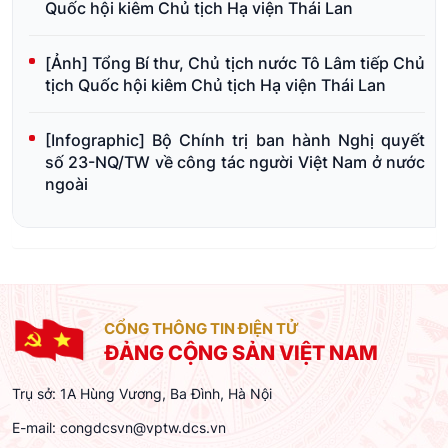
Quốc hội kiêm Chủ tịch Hạ viện Thái Lan
[Ảnh] Tổng Bí thư, Chủ tịch nước Tô Lâm tiếp Chủ
tịch Quốc hội kiêm Chủ tịch Hạ viện Thái Lan
[Infographic] Bộ Chính trị ban hành Nghị quyết
số 23-NQ/TW về công tác người Việt Nam ở nước
ngoài
CỔNG THÔNG TIN ĐIỆN TỬ
ĐẢNG CỘNG SẢN VIỆT NAM
Trụ sở: 1A Hùng Vương, Ba Đình, Hà Nội
E-mail:
congdcsvn@vptw.dcs.vn