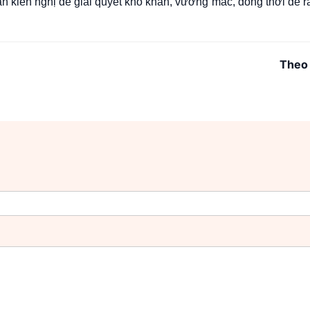
ân kiến nghị để giải quyết khó khăn, vướng mắc, đồng thời đề r
Theo 