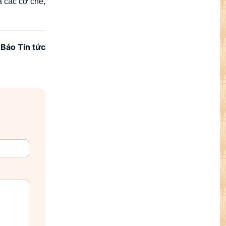
a các cơ chế,
Báo Tin tức