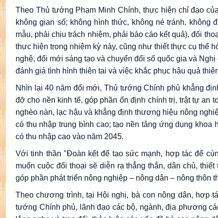
Theo Thủ tướng Phạm Minh Chính, thực hiện chỉ đạo của 
không gian số; không hình thức, không né tránh, không đ
mẫu, phải chịu trách nhiệm, phải báo cáo kết quả), đối th
thực hiện trong nhiệm kỳ này, cũng như thiết thực cụ thể 
nghệ, đổi mới sáng tạo và chuyển đổi số quốc gia và Nghị q
đánh giá tình hình thiên tai và việc khắc phục hậu quả thiê
Nhìn lại 40 năm đổi mới, Thủ tướng Chính phủ khẳng định,
đỡ cho nền kinh tế, góp phần ổn định chính trị, trật tự an
nghèo nàn, lạc hậu và khẳng định thương hiệu nông nghi
có thu nhập trung bình cao; tạo nền tảng ứng dụng khoa h
có thu nhập cao vào năm 2045.
Với tinh thần "Đoàn kết để tạo sức mạnh, hợp tác để cùn
muốn cuộc đối thoại sẽ diễn ra thẳng thắn, dân chủ, thiết
góp phần phát triển nông nghiệp – nông dân – nông thôn th
Theo chương trình, tại Hội nghị, bà con nông dân, hợp tác
tướng Chính phủ, lãnh đạo các bộ, ngành, địa phương cá