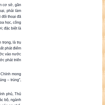
n cơ sở, gần
oại, phải làm
 đối thoại đã
hoa học, công
; đặc biệt là
trọng, là trụ
uất phát điểm
ước vào nước
ớc phát triển
h Chính mong
úng – trúng”,
hính phủ, Thủ
ác bộ, ngành