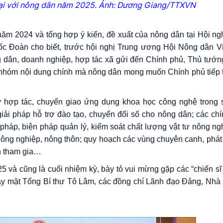
ại với nông dân năm 2025. Ảnh: Dương Giang/TTXVN
 năm 2024 và tổng hợp ý kiến, đề xuất của nông dân tại Hội n
 Đoàn cho biết, trước hội nghị Trung ương Hội Nông dân V
ng dân, doanh nghiệp, hợp tác xã gửi đến Chính phủ, Thủ tướn
 5 nhóm nội dung chính mà nông dân mong muốn Chính phủ tiếp 
y hợp tác, chuyển giao ứng dụng khoa học công nghệ trong s
ải pháp hỗ trợ đào tạo, chuyển đổi số cho nông dân; các chín
 pháp, biện pháp quản lý, kiểm soát chất lượng vật tư nông ng
 nông nghiệp, nông thôn; quy hoạch các vùng chuyên canh, phát
ân tham gia…
 và cũng là cuối nhiệm kỳ, bày tỏ vui mừng gặp các “chiến sĩ 
y mặt Tổng Bí thư Tô Lâm, các đồng chí Lãnh đạo Đảng, Nhà 