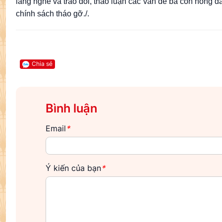
lắng nghe và trao đổi, thảo luận các vấn đề bà con nông d
chính sách tháo gỡ./.
Chia sẻ
Bình luận
Email
*
Ý kiến của bạn
*