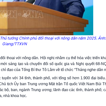
 Thủ tướng Chính phủ đối thoại với nông dân năm 2025. Ảnh
Giang/TTXVN
ối thoại với nông dân. Hội nghị nhằm cụ thể hóa việc triển kh
 mới sáng tạo và chuyển đổi số quốc gia và Nghị quyết 68-N
iện chỉ đạo của Tổng Bí thư Tô Lâm về tổ chức “Tháng nghe dân n
c tuyến với 34 tỉnh, thành phố, với tổng số hơn 1.900 đại biể
 Chủ tịch Ủy ban Trung ương Mặt trận Tổ quốc Việt Nam Bùi Th
c bộ, ban, ngành Trung ương; lãnh đạo các tỉnh, thành phố; c
a, nhà khoa học.