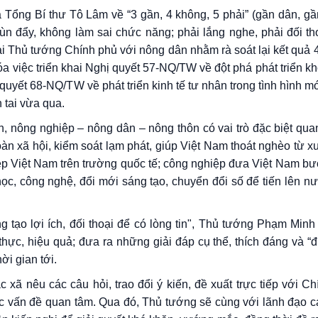
Tổng Bí thư Tô Lâm về “3 gần, 4 không, 5 phải” (gần dân, gầ
ùn đẩy, không làm sai chức năng; phải lắng nghe, phải đối th
oại Thủ tướng Chính phủ với nông dân nhằm rà soát lại kết quả 4
hóa việc triển khai Nghị quyết 57-NQ/TW về đột phá phát triển k
uyết 68-NQ/TW về phát triển kinh tế tư nhân trong tình hình mới
n tai vừa qua.
 nông nghiệp – nông dân – nông thôn có vai trò đặc biệt quan 
 toàn xã hội, kiểm soát lạm phát, giúp Việt Nam thoát nghèo từ x
ệp Việt Nam trên trường quốc tế; công nghiệp đưa Việt Nam b
ọc, công nghệ, đổi mới sáng tạo, chuyển đổi số để tiến lên nư
g tạo lợi ích, đối thoại để có lòng tin", Thủ tướng Phạm Min
 thực, hiệu quả; đưa ra những giải đáp cụ thể, thích đáng và “đ
ời gian tới.
 xã nêu các câu hỏi, trao đổi ý kiến, đề xuất trực tiếp với C
c vấn đề quan tâm. Qua đó, Thủ tướng sẽ cùng với lãnh đạo c