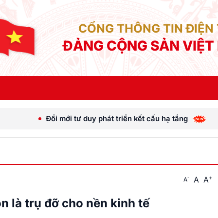
CỔNG THÔNG TIN ĐIỆN
ĐẢNG CỘNG SẢN VIỆT
Đổi mới tư duy phát triển kết cấu hạ tầng
[Ảnh] Tổ
+
A
A
-
A
 là trụ đỡ cho nền kinh tế