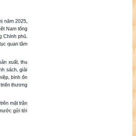
ghị năm 2025,
iệt Nam tổng
g Chính phủ.
tục quan tâm
ản xuất, thu
h sách, giải
hiệp, bình ổn
 triển thương
trên mặt trận
nước gửi tới