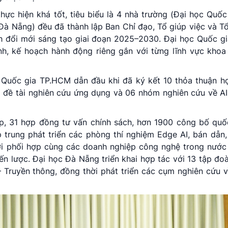
hực hiện khá tốt, tiêu biểu là 4 nhà trường (Đại học Quốc
 Nẵng) đều đã thành lập Ban Chỉ đạo, Tổ giúp việc và T
h đổi mới sáng tạo giai đoạn 2025–2030. Đại học Quốc g
h, kế hoạch hành động riêng gắn với từng lĩnh vực khoa
 Quốc gia TP.HCM dẫn đầu khi đã ký kết 10 thỏa thuận hợ
5 đề tài nghiên cứu ứng dụng và 06 nhóm nghiên cứu về AI 
p, 31 hợp đồng tư vấn chính sách, hơn 1900 công bố quốc
 trung phát triển các phòng thí nghiệm Edge AI, bán dẫn,
hời phối hợp cùng các doanh nghiệp công nghệ trong nước 
 lược. Đại học Đà Nẵng triển khai hợp tác với 13 tập đoà
Truyền thông, đồng thời phát triển các cụm nghiên cứu v