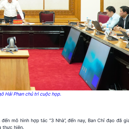
gô Hải
Phan
chủ trì cuộc họp.
n đến mô hình hợp tác “3 Nhà”, đến nay, Ban Chỉ đạo đã g
 thực hiện.