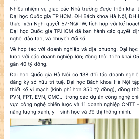
Nhiều nhiệm vụ giao các Nhà trường được triển khai t
Đại học Quốc gia TP.HCM, ĐH Bách khoa Hà Nội, ĐH Đà
thực hiện Nghị quyết 57-NQ/TW, tích hợp với kế hoạc
Đại học Quốc gia TP.HCM đã ban hành các quyết địn
nghệ, đào tạo, và chuyển đổi số.
Về hợp tác với doanh nghiệp và địa phương, Đại học
lược với các doanh nghiệp lớn; đồng thời triển khai 0
gần 40 tỷ đồng.
Đại học Quốc gia Hà Nội có 138 đối tác doanh nghiệ
đăng ký sở hữu trí tuệ. Đại học Bách khoa Hà Nội tập
thiết kế vi mạch (kinh phí hơn 350 tỷ đồng), đồng t
PVN, FPT, EVN, CMC… trong các dự án công nghệ chiến
vực công nghệ chiến lược và 11 doanh nghiệp CNTT – 
năng lượng xanh, y – sinh học và đô thị thông minh.