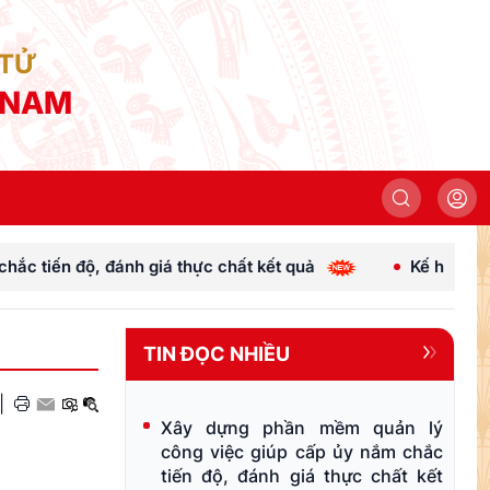
 TỬ
 NAM
 thực chất kết quả
Kế hoạch hành động 100 ngày t
TIN ĐỌC NHIỀU
|
Xây dựng phần mềm quản lý
công việc giúp cấp ủy nắm chắc
tiến độ, đánh giá thực chất kết