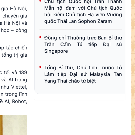
Chủ tịch Quốc hội Trần Thanh
Mẫn hội đàm với Chủ tịch Quốc
 gia Hà Nội,
hội kiêm Chủ tịch Hạ viện Vương
ổ chuyên gia
quốc Thái Lan Sophon Zaram
ia Hà Nội và
 học – công
Đồng chí Thường trực Ban Bí thư
Trần Cẩm Tú tiếp Đại sứ
p tác chiến
Singapore
tổng trị giá
Tổng Bí thư, Chủ tịch nước Tô
 tế, và 189
Lâm tiếp Đại sứ Malaysia Tan
 và AI trong
Yang Thai chào từ biệt
như Viettel,
n trong lĩnh
ề AI, Robot,