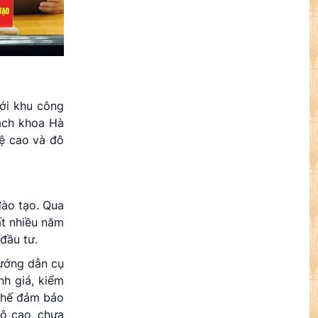
với khu công
ách khoa Hà
ệ cao và đô
đào tạo. Qua
ất nhiều năm
đầu tư.
hướng dẫn cụ
nh giá, kiểm
 chế đảm bảo
độ cao, chưa