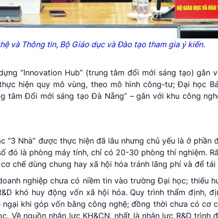
 và Thông tin, Bộ Giáo dục và Đào tạo tham gia ý kiến.
ựng “Innovation Hub” (trung tâm đổi mới sáng tạo) gắn 
hực hiện quy mô vùng, theo mô hình công-tư; Đại học B
ng tâm Đổi mới sáng tạo Đà Nẵng” – gắn với khu công ngh
tác “3 Nhà” được thực hiện đã lâu nhưng chủ yếu là ở phần 
ố đó là phòng máy tính, chỉ có 20-30 phòng thí nghiệm. R
ơ chế dùng chung hay xã hội hóa tránh lãng phí và để tái 
 doanh nghiệp chưa có niềm tin vào trường Đại học; thiếu 
R&D khó huy động vốn xã hội hóa. Quy trình thẩm định, đị
p e ngại khi góp vốn bằng công nghệ; đồng thời chưa có cơ
c. Về nguồn nhân lực KH&CN, nhất là nhân lực R&D trình 