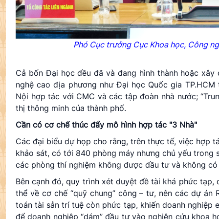
Phó Cục trưởng Cục Khoa học, Công nghệ
Cả bốn Đại học đều đã và đang hình thành hoặc xây d
nghệ cao địa phương như Đại học Quốc gia TP.HCM t
Nội hợp tác với CMC và các tập đoàn nhà nước; “Tru
thị thông minh của thành phố.
Cần có cơ chế thúc đẩy mô hình hợp tác "3 Nhà"
Các đại biểu dự họp cho rằng, trên thực tế, việc hợp 
khảo sát, có tới 840 phòng máy nhưng chủ yếu trong s
các phòng thí nghiệm không được đầu tư và không có c
Bên cạnh đó, quy trình xét duyệt đề tài khá phức tạp,
thể về cơ chế “quỹ chung” công – tư, nên các dự án 
toán tài sản trí tuệ còn phức tạp, khiến doanh nghiệ
để doanh nghiệp “dám” đầu tư vào nghiên cứu khoa họ