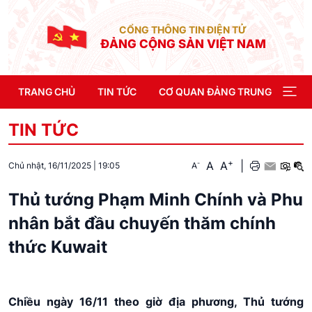
CỔNG THÔNG TIN ĐIỆN TỬ
ĐẢNG CỘNG SẢN VIỆT NAM
TRANG CHỦ
TIN TỨC
CƠ QUAN ĐẢNG TRUNG ƯƠNG
TIN TỨC
+
A
A
|
-
A
Chủ nhật, 16/11/2025
|
19:05
Thủ tướng Phạm Minh Chính và Phu
nhân bắt đầu chuyến thăm chính
thức Kuwait
Chiều ngày 16/11 theo giờ địa phương, Thủ tướng