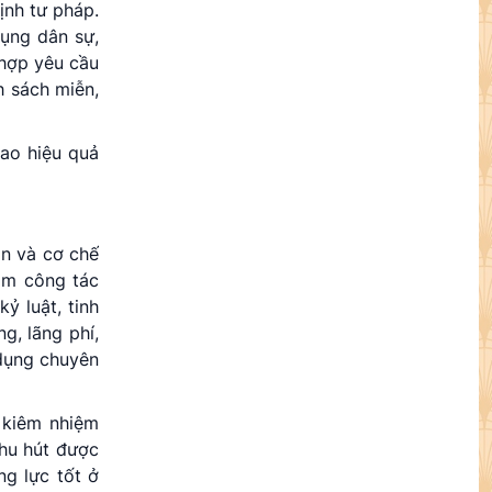
ịnh tư pháp.
tụng dân sự,
 hợp yêu cầu
h sách miễn,
cao hiệu quả
ôn và cơ chế
làm công tác
ỷ luật, tinh
g, lãng phí,
 dụng chuyên
 kiêm nhiệm
thu hút được
g lực tốt ở