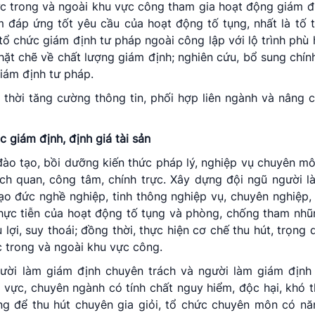
c trong và ngoài khu vực công tham gia hoạt động giám đ
đáp ứng tốt yêu cầu của hoạt động tố tụng, nhất là tố 
 tổ chức giám định tư pháp ngoài công lập với lộ trình phù
hặt chẽ về chất lượng giám định; nghiên cứu, bổ sung chín
iám định tư pháp.
 thời tăng cường thông tin, phối hợp liên ngành và nâng 
 giám định, định giá tài sản
đào tạo, bồi dưỡng kiến thức pháp lý, nghiệp vụ chuyên m
ách quan, công tâm, chính trực. Xây dựng đội ngũ người 
ạo đức nghề nghiệp, tinh thông nghiệp vụ, chuyên nghiệp, k
thực tiễn của hoạt động tố tụng và phòng, chống tham nhũn
lợi, suy thoái; đồng thời, thực hiện cơ chế thu hút, trọng
c trong và ngoài khu vực công.
gười làm giám định chuyên trách và người làm giám định
 vực, chuyên ngành có tính chất nguy hiểm, độc hại, khó 
g để thu hút chuyên gia giỏi, tổ chức chuyên môn có năn