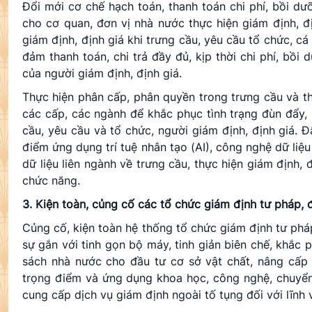
Đổi mới cơ chế hạch toán, thanh toán chi phí, bồi d
cho cơ quan, đơn vị nhà nước thực hiện giám định, đị
giám định, định giá khi trưng cầu, yêu cầu tổ chức, c
đảm thanh toán, chi trả đầy đủ, kịp thời chi phí, bồi 
của người giám định, định giá.
Thực hiện phân cấp, phân quyền trong trưng cầu và th
các cấp, các ngành để khắc phục tình trạng đùn đẩy, 
cầu, yêu cầu và tổ chức, người giám định, định giá. 
điểm ứng dụng trí tuệ nhân tạo (AI), công nghệ dữ liệu
dữ liệu liên ngành về trưng cầu, thực hiện giám định, 
chức năng.
3.
Kiện toàn, củng cố các tổ chức giám định tư pháp, đ
Củng cố, kiện toàn hệ thống tổ chức giám định tư pháp
sự gắn với tinh gọn bộ máy, tinh giản biên chế, khắc 
sách nhà nước cho đầu tư cơ sở vật chất, nâng cấp t
trọng điểm và ứng dụng khoa học, công nghệ, chuyển 
cung cấp dịch vụ giám định ngoài tố tụng đối với lĩnh