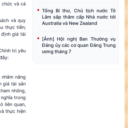
ổ chức và cá
Tổng Bí thư, Chủ tịch nước Tô
Lâm sắp thăm cấp Nhà nước tới
 sách và quy
Australia và New Zealand
u thực tiễn;
định giá tài
[Ảnh] Hội nghị Ban Thường vụ
Đảng ủy các cơ quan Đảng Trung
hính trị yêu
ương tháng 7
đây:
ớc nhằm nâng
 giá tài sản
 tham nhũng,
 nghĩa trong
ó liên quan,
và thực hiện