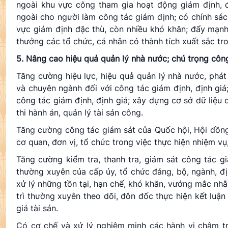
ngoài khu vực công tham gia hoạt động giám định, đ
ngoài cho người làm công tác giám định; có chính sác
vực giám định đặc thù, còn nhiều khó khăn; đẩy mạnh
thưởng các tổ chức, cá nhân có thành tích xuất sắc tro
5.
Nâng cao hiệu quả quản lý nhà nước; chú trọng công 
Tăng cường hiệu lực, hiệu quả quản lý nhà nước, phát
và chuyên ngành đối với công tác giám định, định giá; 
công tác giám định, định giá; xây dựng cơ sở dữ liệu q
thi hành án, quản lý tài sản công.
Tăng cường công tác giám sát của Quốc hội, Hội đồng
cơ quan, đơn vị, tổ chức trong việc thực hiện nhiệm vụ
Tăng cường kiểm tra, thanh tra, giám sát công tác gi
thường xuyên của cấp ủy, tổ chức đảng, bộ, ngành, đị
xử lý những tồn tại, hạn chế, khó khăn, vướng mắc nhằ
trì thường xuyên theo dõi, đôn đốc thực hiện kết luận 
giá tài sản.
Có cơ chế và xử lý nghiêm minh các hành vi chậm trễ