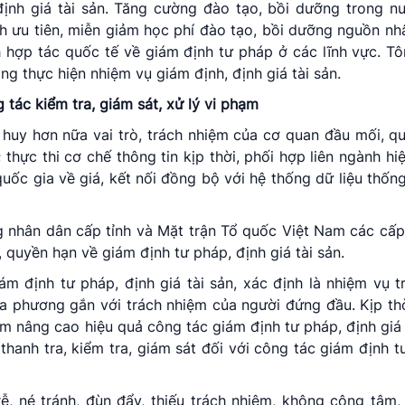
ịnh giá tài sản. Tăng cường đào tạo, bồi dưỡng trong n
h ưu tiên, miễn giảm học phí đào tạo, bồi dưỡng nguồn nhâ
 hợp tác quốc tế về giám định tư pháp ở các lĩnh vực. Tô
ng thực hiện nhiệm vụ giám định, định giá tài sản.
tác kiểm tra, giám sát, xử lý vi phạm
 huy hơn nữa vai trò, trách nhiệm của cơ quan đầu mối, q
thực thi cơ chế thông tin kịp thời, phối hợp liên ngành hi
uốc gia về giá, kết nối đồng bộ với hệ thống dữ liệu thống
 nhân dân cấp tỉnh và Mặt trận Tổ quốc Việt Nam các cấp
, quyền hạn về giám định tư pháp, định giá tài sản.
ám định tư pháp, định giá tài sản, xác định là nhiệm vụ 
a phương gắn với trách nhiệm của người đứng đầu. Kịp thờ
m nâng cao hiệu quả công tác giám định tư pháp, định giá 
thanh tra, kiểm tra, giám sát đối với công tác giám định t
, né tránh, đùn đẩy, thiếu trách nhiệm, không công tâm