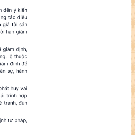
n đến ý kiến
ông tác điều
 giá tài sản
hời hạn giám
ể giám định,
ng, lệ thuộc
giám định để
ân sự, hành
phát huy vai
ải trình hợp
é tránh, đùn
ịnh tư pháp,