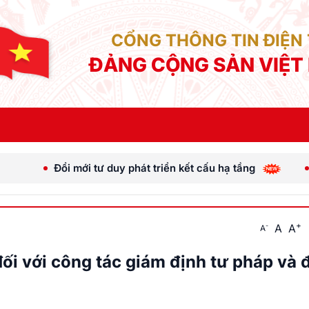
CỔNG THÔNG TIN ĐIỆN
ĐẢNG CỘNG SẢN VIỆT
Đổi mới tư duy phát triển kết cấu hạ tầng
[Ảnh] Tổng
+
A
A
-
A
i với công tác giám định tư pháp và đ