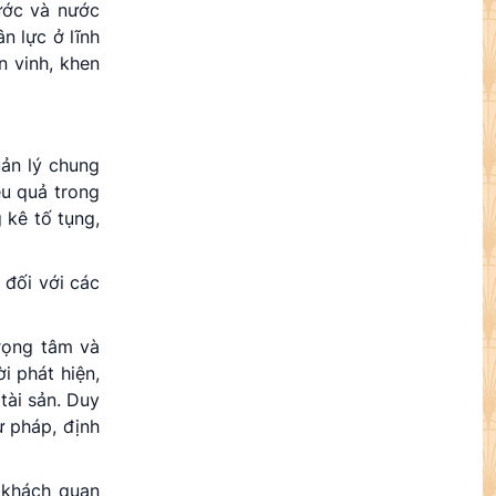
ước và nước
n lực ở lĩnh
n vinh, khen
uản lý chung
ệu quả trong
 kê tố tụng,
 đối với các
trọng tâm và
i phát hiện,
tài sản. Duy
ư pháp, định
, khách quan