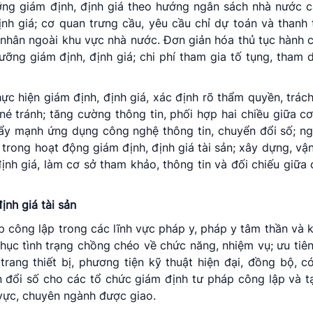
ưỡng giám định, định giá theo hướng ngân sách nhà nước c
nh giá; cơ quan trưng cầu, yêu cầu chỉ dự toán và thanh 
á nhân ngoài khu vực nhà nước. Đơn giản hóa thủ tục hành 
dưỡng giám định, định giá; chi phí tham gia tố tụng, tham 
ực hiện giám định, định giá, xác định rõ thẩm quyền, trác
né tránh; tăng cường thông tin, phối hợp hai chiều giữa c
Đẩy mạnh ứng dụng công nghệ thông tin, chuyển đổi số; ng
 trong hoạt động giám định, định giá tài sản; xây dựng, vậ
định giá, làm cơ sở tham khảo, thông tin và đối chiếu giữa
ịnh giá tài sản
 công lập trong các lĩnh vực pháp y, pháp y tâm thần và k
phục tình trạng chồng chéo về chức năng, nhiệm vụ; ưu tiên
rang thiết bị, phương tiện kỹ thuật hiện đại, đồng bộ, c
đổi số cho các tổ chức giám định tư pháp công lập và t
 vực, chuyên ngành được giao.