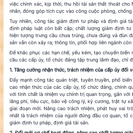
việc chính xác, kịp thời,
thu hồi tài sản
thất thoát cho 
nhân, đóng góp tích cực vào công cuộc phòng, chống t
Tuy nhiên, công tác giám định tư pháp và định giá t
định pháp luật còn bất cập; chất lượng giám định tư
hiện tượng trưng cầu chưa trúng, chưa đúng và đùn đẩ
sản vẫn còn xảy ra; thông tin, phối hợp liên ngành còn
Để khắc phục các hạn chế, yếu kém, tạo chuyển biển m
cầu các cấp ủy, tổ chức đảng tập trung lãnh đạo, chỉ 
1. Tăng cường nhận thức, trách nhiệm của cấp ủy đối vớ
Đẩy mạnh công tác quán triệt, tuyên truyền, phổ biế
cao nhận thức của các cấp ủy, tổ chức đảng, chính qu
với tính chất là nhiệm vụ chính trị quan trọng, gắn vớ
lãng phí, tiêu cực, bảo vệ công lý, kỷ cương, trật tự
giai đoạn mới. Nâng cao trách nhiệm, phát huy vai tr
nhất là trách nhiệm của người đứng đầu cơ quan, tổ c
giám định tư pháp, định giá tài sản.
2. Đổi mới cơ chế hoạt động, nâng cao chất lượng giám