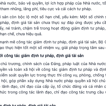
Nhà nước, bảo vệ quyền, lợi ích hợp pháp của Nhà nước, t
ham nhũng, lãng phí, tiêu cực và cải cách tư pháp.
ài sản còn bộc lộ một số hạn chế, yếu kém: Một số chính
 pháp, định giá tài sản chưa thực sự đáp ứng được yêu cầ
y, né tránh, chậm trễ trong hoạt động giám định tư pháp, 
 hạn chế, chưa hiệu quả.
ạnh mẽ công tác giám định tư pháp, định giá tài sản, Bộ C
đạo thực hiện tốt một số nhiệm vụ, giải pháp trọng tâm sau 
i công tác giám định tư pháp, định giá tài sản
n chủ trương, chính sách của Đảng, pháp luật của Nhà nư
yền và toàn xã hội về công tác giám định tư pháp và định
i kiểm soát quyền lực trong thực thi công vụ, phòng, chống
 xã hội, góp phần xây dựng Nhà nước pháp quyền xã hội chủ
ò lãnh đạo, chỉ đạo của cấp ủy, tổ chức đảng và cá nhân c
hức trong công tác lãnh đạo, chỉ đạo công tác trưng cầu 
 định tư pháp, định giá tài sản