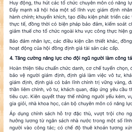
Huy động, thu hút các tổ chức chuyên môn có năng lự
Đẩy mạnh xã hội hóa một số lĩnh vực giám định nhằm 
hành chính; khuyến khích, tạo điều kiện phát triển các
thực tế, đồng thời có biện pháp bảo đảm, kiểm soát c
giảm thuế cho tổ chức ngoài khu vực công thực hiện g
Bảo đảm nhân lực, các điều kiện cần thiết khác, đồng
hoạt động của hội đồng định giá tài sản các cấp.
4.
Tăng cường năng lực cho đội ngũ người làm công tác
Hoàn thiện tiêu chuẩn chức danh, cơ chế tuyển chọn, 
bảo vệ người giám định, định giá làm việc vô tư, kh
giám định, định giá có bản lĩnh chính trị vững vàng, đ
thần liêm chính, vô tư, khách quan, đáp ứng yêu cầu 
tiêu cực. Kiên quyết thay thế những người yếu kém, vụ 
gia giỏi, nhà khoa học, cán bộ chuyên môn có năng lự
Áp dụng chính sách hỗ trợ đặc thù, vượt trội cho n
hưởng lương từ ngân sách nhà nước trong một số lĩnh
người vào công tác; có chế độ thuê khoán tương xứn