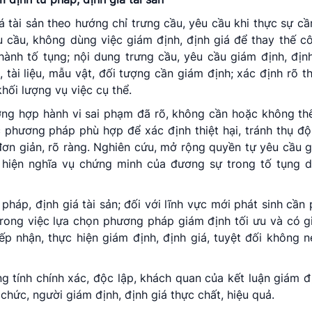
á tài sản theo hướng chỉ trưng cầu, yêu cầu khi thực sự cầ
 cầu, không dùng việc giám định, định giá để thay thế c
hành tố tụng; nội dung trưng cầu, yêu cầu giám định, định
, tài liệu, mẫu vật, đối tượng cần giám định; xác định rõ t
khối lượng vụ việc cụ thể.
rường hợp hành vi sai phạm đã rõ, không cần hoặc không th
 phương pháp phù hợp để xác định thiệt hại, tránh thụ độ
 đơn giản, rõ ràng. Nghiên cứu, mở rộng quyền tự yêu cầu 
hiện nghĩa vụ chứng minh của đương sự trong tố tụng d
pháp, định giá tài sản; đối với lĩnh vực mới phát sinh cần 
trong việc lựa chọn phương pháp giám định tối ưu và có gi
iếp nhận, thực hiện giám định, định giá, tuyệt đối không n
g tính chính xác, độc lập, khách quan của kết luận giám đ
 chức, người giám định, định giá thực chất, hiệu quả.