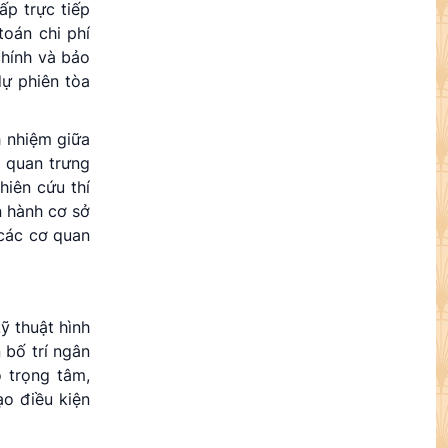
ấp trực tiếp
toán chi phí
chính và bảo
dự phiên tòa
h nhiệm giữa
ơ quan trưng
hiên cứu thí
n hành cơ sở
 các cơ quan
ỹ thuật hình
 bố trí ngân
ó trọng tâm,
ạo điều kiện