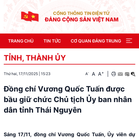
CỔNG THÔNG TIN ĐIỆN TỬ
ĐẢNG CỘNG SẢN VIỆT NAM
TRANG CHỦ
TIN TỨC
CƠ QUAN ĐẢNG TRUNG ƯƠNG
TỈNH, THÀNH ỦY
+
A
A
|
-
A
Thứ hai, 17/11/2025
|
15:23
Đồng chí Vương Quốc Tuấn được
bầu giữ chức Chủ tịch Ủy ban nhân
dân tỉnh Thái Nguyên
Sáng 17/11, đồng chí Vương Quốc Tuấn, Ủy viên dự