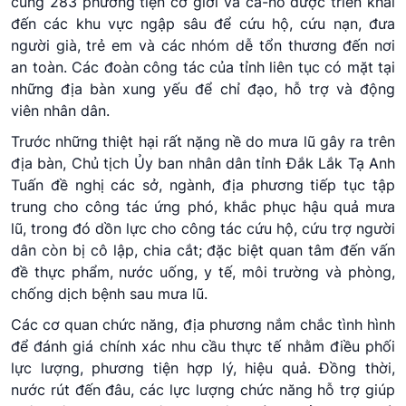
cùng 283 phương tiện cơ giới và ca-nô được triển khai
đến các khu vực ngập sâu để cứu hộ, cứu nạn, đưa
người già, trẻ em và các nhóm dễ tổn thương đến nơi
an toàn. Các đoàn công tác của tỉnh liên tục có mặt tại
những địa bàn xung yếu để chỉ đạo, hỗ trợ và động
viên nhân dân.
Trước những thiệt hại rất nặng nề do mưa lũ gây ra trên
địa bàn, Chủ tịch Ủy ban nhân dân tỉnh Đắk Lắk Tạ Anh
Tuấn đề nghị các sở, ngành, địa phương tiếp tục tập
trung cho công tác ứng phó, khắc phục hậu quả mưa
lũ, trong đó dồn lực cho công tác cứu hộ, cứu trợ người
dân còn bị cô lập, chia cắt; đặc biệt quan tâm đến vấn
đề thực phẩm, nước uống, y tế, môi trường và phòng,
chống dịch bệnh sau mưa lũ.
Các cơ quan chức năng, địa phương nắm chắc tình hình
để đánh giá chính xác nhu cầu thực tế nhằm điều phối
lực lượng, phương tiện hợp lý, hiệu quả. Đồng thời,
nước rút đến đâu, các lực lượng chức năng hỗ trợ giúp