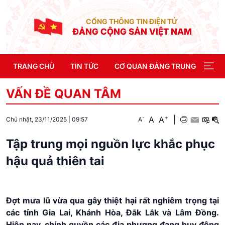
CỔNG THÔNG TIN ĐIỆN TỬ
ĐẢNG CỘNG SẢN VIỆT NAM
TRANG CHỦ
TIN TỨC
CƠ QUAN ĐẢNG TRUNG ƯƠNG
VẤN ĐỀ QUAN TÂM
+
A
A
|
-
A
Chủ nhật, 23/11/2025
|
09:57
Tập trung mọi nguồn lực khắc phục
hậu quả thiên tai
Đợt mưa lũ vừa qua gây thiệt hại rất nghiêm trọng tại
các tỉnh Gia Lai, Khánh Hòa, Đắk Lắk và Lâm Đồng.
Hiện nay, chính quyền các địa phương đang huy động