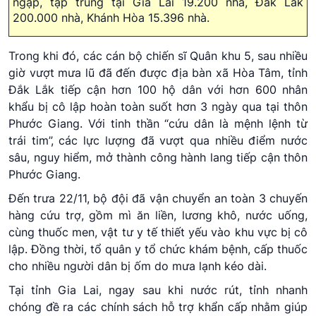
ngập, tập trung tại Gia Lai 19.200 nhà, Đắk Lắk
200.000 nhà, Khánh Hòa 15.396 nhà.
Trong khi đó, các cán bộ chiến sĩ Quân khu 5, sau nhiều
giờ vượt mưa lũ đã đến được địa bàn xã Hòa Tâm, tỉnh
Đắk Lắk tiếp cận hơn 100 hộ dân với hơn 600 nhân
khẩu bị cô lập hoàn toàn suốt hơn 3 ngày qua tại thôn
Phước Giang. Với tinh thần “cứu dân là mệnh lệnh từ
trái tim”, các lực lượng đã vượt qua nhiều điểm nước
sâu, nguy hiểm, mở thành công hành lang tiếp cận thôn
Phước Giang.
Đến trưa 22/11, bộ đội đã vận chuyển an toàn 3 chuyến
hàng cứu trợ, gồm mì ăn liền, lương khô, nước uống,
cùng thuốc men, vật tư y tế thiết yếu vào khu vực bị cô
lập. Đồng thời, tổ quân y tổ chức khám bệnh, cấp thuốc
cho nhiều người dân bị ốm do mưa lạnh kéo dài.
Tại tỉnh Gia Lai, ngay sau khi nước rút, tỉnh nhanh
chóng đề ra các chính sách hỗ trợ khẩn cấp nhằm giúp