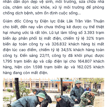
nhân dân dọn dẹp vệ sinh, môi trường, sửa chữa nhà
cửa, chăm sóc sức khỏe, xử lý môi trường để phòng
chống dịch bệnh, sớm ổn định cuộc sống…
Giám đốc Công ty Điện lực Đắk Lắk Trần Văn Thuận
cho biết, đến nay vẫn chưa thống kê được cụ thể thiệt
hại nhưng ước là rất lớn. Lũ lụt làm tổng số 3.393 trạm
biến áp phân phối bị mất điện, chiếm tỷ lệ 32% trạm
biến áp toàn công ty và 326.832 khách hàng bị mất
điện lúc cao điểm, chiếm tỷ lệ 34,5% khách hàng toàn
công ty. Đến sáng 22/11, công ty đã khôi phục được
1.795 trạm biến áp và cấp điện lại cho 164.807 khách
hàng, hiện còn 1.598 trạm biến áp và 162.025 khách
hàng đang còn mất điện.