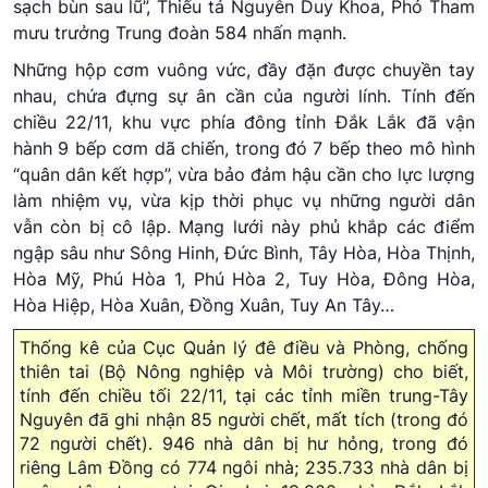
sạch bùn sau lũ”, Thiếu tá Nguyễn Duy Khoa, Phó Tham
mưu trưởng Trung đoàn 584 nhấn mạnh.
Những hộp cơm vuông vức, đầy đặn được chuyền tay
nhau, chứa đựng sự ân cần của người lính. Tính đến
chiều 22/11, khu vực phía đông tỉnh Đắk Lắk đã vận
hành 9 bếp cơm dã chiến, trong đó 7 bếp theo mô hình
“quân dân kết hợp”, vừa bảo đảm hậu cần cho lực lượng
làm nhiệm vụ, vừa kịp thời phục vụ những người dân
vẫn còn bị cô lập. Mạng lưới này phủ khắp các điểm
ngập sâu như Sông Hinh, Đức Bình, Tây Hòa, Hòa Thịnh,
Hòa Mỹ, Phú Hòa 1, Phú Hòa 2, Tuy Hòa, Đông Hòa,
Hòa Hiệp, Hòa Xuân, Đồng Xuân, Tuy An Tây…
Thống kê của Cục Quản lý đê điều và Phòng, chống
thiên tai (Bộ Nông nghiệp và Môi trường) cho biết,
tính đến chiều tối 22/11, tại các tỉnh miền trung-Tây
Nguyên đã ghi nhận 85 người chết, mất tích (trong đó
72 người chết). 946 nhà dân bị hư hỏng, trong đó
riêng Lâm Đồng có 774 ngôi nhà; 235.733 nhà dân bị