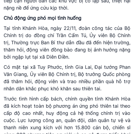
tiếp cận người dân các khu vực bị cô lập sâu, thiệt hại
nặng nề để ứng cứu kịp thời.
Chủ động ứng phó mọi tình huống
Tại tỉnh Khánh Hòa, ngày 22/11, đoàn công tác của Bộ
Chính trị do đồng chí Trần Cẩm Tú, Ủy viên Bộ Chính
trị, Thường trực Ban Bí thư dẫn đầu đã đến hiện trường,
thăm hỏi, động viên đồng bào đang bị ảnh hưởng nặng
bởi ngập lụt tại xã Diên Điền.
Có mặt tại xã Tuy Phước, tỉnh Gia Lai, Đại tướng Phan
Văn Giang, Ủy viên Bộ Chính trị, Bộ trưởng Quốc phòng
đã thăm hỏi, động viên và trao nhiều phần quà hỗ trợ
nhân dân khắc phục khó khăn sau thiên tai.
Trước tình hình cấp bách, chính quyền tỉnh Khánh Hòa
đã kích hoạt toàn bộ phương án ứng phó thiên tai theo
cấp độ cao nhất, huy động cả hệ thống chính trị vào
cuộc. Lực lượng công an, quân đội, dân quân tự vệ và
thanh niên xung kích với hơn 15.800 cán bộ, chiến sĩ