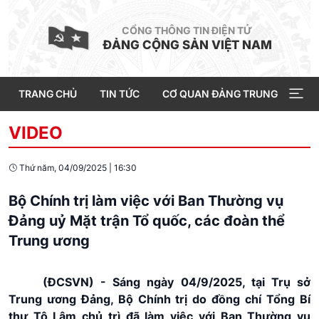
CỔNG THÔNG TIN ĐIỆN TỬ
ĐẢNG CỘNG SẢN VIỆT NAM
TRANG CHỦ
TIN TỨC
CƠ QUAN ĐẢNG TRUNG ƯƠNG
VIDEO
Thứ năm, 04/09/2025
|
16:30
Bộ Chính trị làm việc với Ban Thường vụ
Đảng uỷ Mặt trận Tổ quốc, các đoàn thể
Trung ương
(ĐCSVN) - Sáng ngày 04/9/2025, tại Trụ sở
Trung ương Đảng, Bộ Chính trị do đồng chí Tổng Bí
thư Tô Lâm chủ trì đã làm việc với Ban Thường vụ