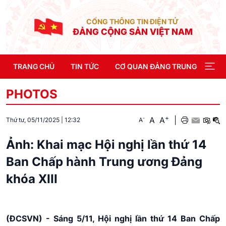
CỔNG THÔNG TIN ĐIỆN TỬ
ĐẢNG CỘNG SẢN VIỆT NAM
TRANG CHỦ
TIN TỨC
CƠ QUAN ĐẢNG TRUNG ƯƠNG
PHOTOS
+
A
A
|
-
A
Thứ tư, 05/11/2025
|
12:32
Ảnh: Khai mạc Hội nghị lần thứ 14
Ban Chấp hành Trung ương Đảng
khóa XIII
(ĐCSVN) - Sáng 5/11, Hội nghị lần thứ 14 Ban Chấp