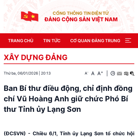
CỔNG THÔNG TIN ĐIỆN TỬ
ĐẢNG CỘNG SẢN VIỆT NAM
TRANG CHỦ
TIN TỨC
CƠ QUAN ĐẢNG TRUNG ƯƠNG
XÂY DỰNG ĐẢNG
+
A
A
|
-
A
Thứ ba, 06/01/2026
|
20:13
Ban Bí thư điều động, chỉ định đồng
chí Vũ Hoàng Anh giữ chức Phó Bí
thư Tỉnh ủy Lạng Sơn
(ĐCSVN) - Chiều 6/1, Tỉnh ủy Lạng Sơn tổ chức hội