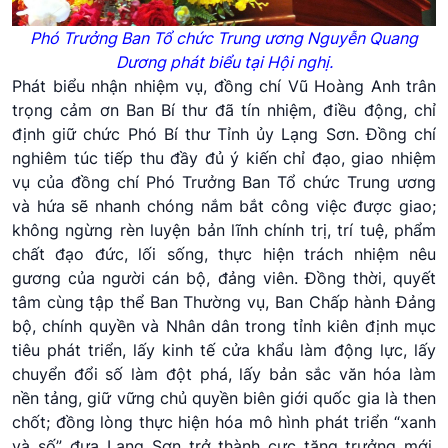
Phó Trưởng Ban Tổ chức Trung ương Nguyễn Quang
Dương phát biểu tại Hội nghị.
Phát biểu nhận nhiệm vụ, đồng chí Vũ Hoàng Anh trân
trọng cảm ơn Ban Bí thư đã tín nhiệm, điều động, chỉ
định giữ chức Phó Bí thư Tỉnh ủy Lạng Sơn. Đồng chí
nghiêm túc tiếp thu đầy đủ ý kiến chỉ đạo, giao nhiệm
vụ của đồng chí Phó Trưởng Ban Tổ chức Trung ương
và hứa sẽ nhanh chóng nắm bắt công việc được giao;
không ngừng rèn luyện bản lĩnh chính trị, trí tuệ, phẩm
chất đạo đức, lối sống, thực hiện trách nhiệm nêu
gương của người cán bộ, đảng viên. Đồng thời, quyết
tâm cùng tập thể Ban Thường vụ, Ban Chấp hành Đảng
bộ, chính quyền và Nhân dân trong tỉnh kiên định mục
tiêu phát triển, lấy kinh tế cửa khẩu làm động lực, lấy
chuyển đổi số làm đột phá, lấy bản sắc văn hóa làm
nền tảng, giữ vững chủ quyền biên giới quốc gia là then
chốt; đồng lòng thực hiện hóa mô hình phát triển “xanh
và số”, đưa Lạng Sơn trở thành cực tăng trưởng mới,