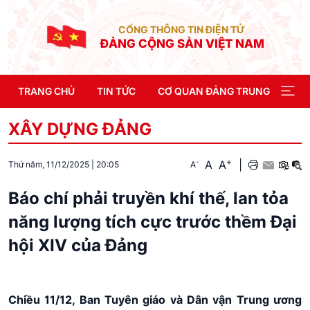
CỔNG THÔNG TIN ĐIỆN TỬ
ĐẢNG CỘNG SẢN VIỆT NAM
TRANG CHỦ
TIN TỨC
CƠ QUAN ĐẢNG TRUNG ƯƠNG
XÂY DỰNG ĐẢNG
+
A
A
|
-
A
Thứ năm, 11/12/2025
|
20:05
Báo chí phải truyền khí thế, lan tỏa
năng lượng tích cực trước thềm Đại
hội XIV của Đảng
Chiều 11/12, Ban Tuyên giáo và Dân vận Trung ương