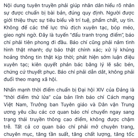
Nội dung tuyên truyền phải giúp nhân dân hiểu rõ nhân
sự được chuẩn bị bài bản, đúng quy định. Người được
giới thiệu thực sự tiêu biểu về trí tuệ, phẩm chất, uy tín.
Không để các thế lực thù địch xuyên tạc, bóp méo,
gieo nghi ngờ. Đây là tuyến “đấu tranh trọng điểm”, báo
chí phải tiên phong đi đầu. Báo chí cũng phải nắm tình
hình thật nhanh; dự báo thật chính xác; xử lý khủng
hoảng thông tin thật kịp thời; phát hiện sớm luận điệu
xuyên tạc; kiên quyết phản bác bằng lý lẽ sắc bén,
chứng cứ thuyết phục. Báo chí phải dẫn dắt, không phải
đuổi theo mạng xã hội.
Nhấn mạnh thời điểm chuẩn bị Đại hội XIV của Đảng là
“thời điểm thử lửa” của bản lĩnh báo chí Cách mạng
Việt Nam, Trưởng ban Tuyên giáo và Dân vận Trung
ương yêu cầu các cơ quan báo chí chuyển ngay sang
trạng thái truyền thông cao điểm, không được chậm
trễ. Tất cả cơ quan báo chí phải mở chuyên trang,
chuyên mục, tăng tần suất, tăng chất lượng, tăng tốc