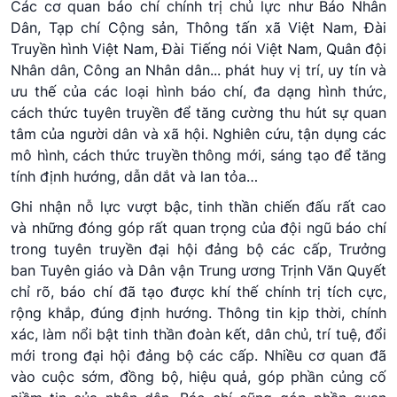
Các cơ quan báo chí chính trị chủ lực như Báo Nhân
Dân, Tạp chí Cộng sản, Thông tấn xã Việt Nam, Đài
Truyền hình Việt Nam, Đài Tiếng nói Việt Nam, Quân đội
Nhân dân, Công an Nhân dân... phát huy vị trí, uy tín và
ưu thế của các loại hình báo chí, đa dạng hình thức,
cách thức tuyên truyền để tăng cường thu hút sự quan
tâm của người dân và xã hội. Nghiên cứu, tận dụng các
mô hình, cách thức truyền thông mới, sáng tạo để tăng
tính định hướng, dẫn dắt và lan tỏa…
Ghi nhận nỗ lực vượt bậc, tinh thần chiến đấu rất cao
và những đóng góp rất quan trọng của đội ngũ báo chí
trong tuyên truyền đại hội đảng bộ các cấp, Trưởng
ban Tuyên giáo và Dân vận Trung ương Trịnh Văn Quyết
chỉ rõ, báo chí đã tạo được khí thế chính trị tích cực,
rộng khắp, đúng định hướng. Thông tin kịp thời, chính
xác, làm nổi bật tinh thần đoàn kết, dân chủ, trí tuệ, đổi
mới trong đại hội đảng bộ các cấp. Nhiều cơ quan đã
vào cuộc sớm, đồng bộ, hiệu quả, góp phần củng cố