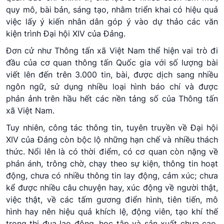
quy mô, bài bản, sáng tạo, nhằm triển khai có hiệu quả
việc lấy ý kiến nhân dân góp ý vào dự thảo các văn
kiện trình Đại hội XIV của Đảng.
Đơn cử như Thông tấn xã Việt Nam thể hiện vai trò đi
đầu của cơ quan thông tấn Quốc gia với số lượng bài
viết lên đến trên 3.000 tin, bài, được dịch sang nhiều
ngôn ngữ, sử dụng nhiều loại hình báo chí và được
phản ảnh trên hầu hết các nền tảng số của Thông tấn
xã Việt Nam.
Tuy nhiên, công tác thông tin, tuyên truyền về Đại hội
XIV của Đảng còn bộc lộ những hạn chế và nhiều thách
thức. Nổi lên là có thời điểm, có cơ quan còn nặng về
phản ánh, trông chờ, chạy theo sự kiện, thông tin hoạt
động, chưa có nhiều thông tin lay động, cảm xúc; chưa
kể được nhiều câu chuyện hay, xúc động về người thật,
việc thật, về các tấm gương điển hình, tiên tiến, mô
hình hay nên hiệu quả khích lệ, động viên, tạo khí thế
trong thi đua lao động, học tập và sản xuất chưa cao.