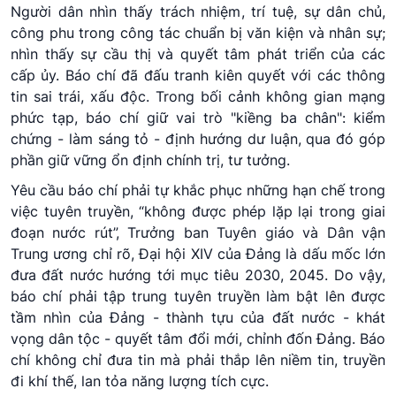
Người dân nhìn thấy trách nhiệm, trí tuệ, sự dân chủ,
công phu trong công tác chuẩn bị văn kiện và nhân sự;
nhìn thấy sự cầu thị và quyết tâm phát triển của các
cấp ủy. Báo chí đã đấu tranh kiên quyết với các thông
tin sai trái, xấu độc. Trong bối cảnh không gian mạng
phức tạp, báo chí giữ vai trò "kiềng ba chân": kiểm
chứng - làm sáng tỏ - định hướng dư luận, qua đó góp
phần giữ vững ổn định chính trị, tư tưởng.
Yêu cầu báo chí phải tự khắc phục những hạn chế trong
việc tuyên truyền, “không được phép lặp lại trong giai
đoạn nước rút”, Trưởng ban Tuyên giáo và Dân vận
Trung ương chỉ rõ, Đại hội XIV của Đảng là dấu mốc lớn
đưa đất nước hướng tới mục tiêu 2030, 2045. Do vậy,
báo chí phải tập trung tuyên truyền làm bật lên được
tầm nhìn của Đảng - thành tựu của đất nước - khát
vọng dân tộc - quyết tâm đổi mới, chỉnh đốn Đảng. Báo
chí không chỉ đưa tin mà phải thắp lên niềm tin, truyền
đi khí thế, lan tỏa năng lượng tích cực.