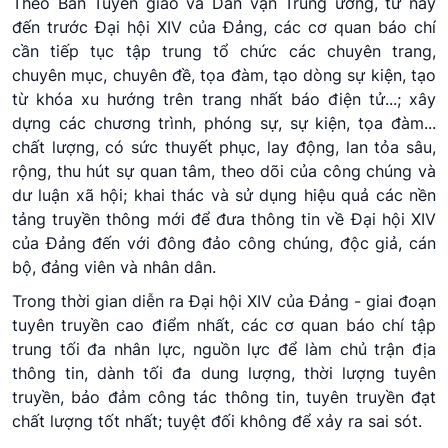
Theo Ban Tuyên giáo và Dân vận Trung ương, từ nay
đến trước Đại hội XIV của Đảng, các cơ quan báo chí
cần tiếp tục tập trung tổ chức các chuyên trang,
chuyên mục, chuyên đề, tọa đàm, tạo dòng sự kiện, tạo
từ khóa xu hướng trên trang nhất báo điện tử...; xây
dựng các chương trình, phóng sự, sự kiện, tọa đàm...
chất lượng, có sức thuyết phục, lay động, lan tỏa sâu,
rộng, thu hút sự quan tâm, theo dõi của công chúng và
dư luận xã hội; khai thác và sử dụng hiệu quả các nền
tảng truyền thông mới để đưa thông tin về Đại hội XIV
của Đảng đến với đông đảo công chúng, độc giả, cán
bộ, đảng viên và nhân dân.
Trong thời gian diễn ra Đại hội XIV của Đảng - giai đoạn
tuyên truyền cao điểm nhất, các cơ quan báo chí tập
trung tối đa nhân lực, nguồn lực để làm chủ trận địa
thông tin, dành tối đa dung lượng, thời lượng tuyên
truyền, bảo đảm công tác thông tin, tuyên truyền đạt
chất lượng tốt nhất; tuyệt đối không để xảy ra sai sót.