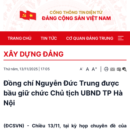
CỔNG THÔNG TIN ĐIỆN TỬ
ĐẢNG CỘNG SẢN VIỆT NAM
TRANG CHỦ
TIN TỨC
CƠ QUAN ĐẢNG TRUNG ƯƠNG
XÂY DỰNG ĐẢNG
+
A
A
|
-
A
Thứ năm, 13/11/2025
|
17:05
Đồng chí Nguyễn Đức Trung được
bầu giữ chức Chủ tịch UBND TP Hà
Nội
(ĐCSVN) - Chiều 13/11, tại kỳ họp chuyên đề của