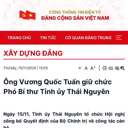
CỔNG THÔNG TIN ĐIỆN TỬ
ĐẢNG CỘNG SẢN VIỆT NAM
TRANG CHỦ
TIN TỨC
CƠ QUAN ĐẢNG TRUNG ƯƠNG
XÂY DỰNG ĐẢNG
+
A
A
|
-
A
Thứ bảy, 15/11/2025
|
15:05
Ông Vương Quốc Tuấn giữ chức
Phó Bí thư Tỉnh ủy Thái Nguyên
Ngày 15/11, Tỉnh ủy Thái Nguyên tổ chức Hội nghị
công bố Quyết định của Bộ Chính trị về công tác cán
bộ.