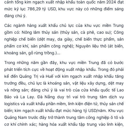
cảnh tổng kim ngạch xuất nhập khẩu toàn quốc năm 2024 đạt
mức kỷ lục 786,29 tỷ USD, khu vực này có những điểm sáng
đáng chú ý.
Các ngành hàng xuất khẩu chủ lực của khu vực miền Trung
gồm có: Nông lâm thủy sản (thủy sản, cà phê, cao su); Công
nghiệp chế biến (dệt may, da giày, chế biến thực phẩm, sản
phẩm cơ khí, sản phẩm công nghệ); Nguyên liệu thô (át biển,
khoáng sản, gỗ rừng trồng.)...
Trong những năm gần đây, khu vực miền Trung đã có bước
phát triển tích cực về hoạt động xuất nhập khẩu. Trong đó phải
kể đến
Quảng Trị và Huế với kim ngạch xuất nhập khẩu tăng
trưởng đều, chủ lực là khoáng sản, vật liệu xây dựng, dệt may
và nông sản; đáng chú ý là vai trò của cửa khẩu quốc tế Lao
Bảo và La Lay. Đà Nẵng duy trì vai trò trung tâm dịch vụ
logistics và xuất khẩu phần mềm, linh kiện điện tử, thủy sản chế
biến; kim ngạch xuất khẩu đạt mức hàng tỷ USD/năm. Khu vực
Quảng Nam trước đây trở thành trung tâm công nghiệp ô tô và
cơ khí chính xác; hàng hóa xuất khẩu tập trung vào linh kiện,