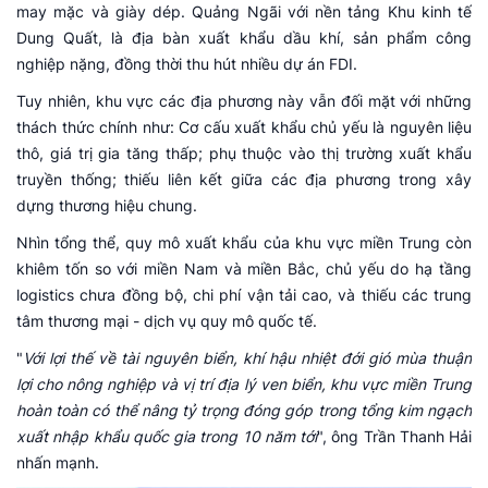
may mặc và giày dép. Quảng Ngãi với nền tảng Khu kinh tế
Dung Quất, là địa bàn xuất khẩu dầu khí, sản phẩm công
nghiệp nặng, đồng thời thu hút nhiều dự án FDI.
Tuy nhiên, khu vực các địa phương này vẫn đối mặt với những
thách thức chính như: Cơ cấu xuất khẩu chủ yếu là nguyên liệu
thô, giá trị gia tăng thấp; phụ thuộc vào thị trường xuất khẩu
truyền thống; thiếu liên kết giữa các địa phương trong xây
dựng thương hiệu chung.
Nhìn tổng thể, quy mô xuất khẩu của khu vực miền Trung còn
khiêm tốn so với miền Nam và miền Bắc, chủ yếu do hạ tầng
logistics chưa đồng bộ, chi phí vận tải cao, và thiếu các trung
tâm thương mại - dịch vụ quy mô quốc tế.
"
Với lợi thế về tài nguyên biển, khí hậu nhiệt đới gió mùa thuận
lợi cho nông nghiệp và vị trí địa lý ven biển, khu vực miền Trung
hoàn toàn có thể nâng tỷ trọng đóng góp trong tổng kim ngạch
xuất nhập khẩu quốc gia trong 10 năm tới
", ông Trần Thanh Hải
nhấn mạnh.