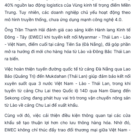
40% nguồn lao động logistics của Vùng kinh tế trọng điểm Miền
Trung. Tuy nhiên, các doanh nghiệp chủ yếu hoạt động theo
mô hình truyền thống, chưa ứng dụng mạnh công nghệ 4.0.
Ông Trần Thanh Hải đánh giá cao sáng kiến Hành lang Kinh tế
Đông - Tây (EWEC) khi tuyến kết nối Myanmar - Thái Lan - Lào
- Việt Nam, điểm cuối tại cảng Tiên Sa (Đà Nẵng), đã góp phần
mở ra hướng đi mới cho hàng hóa từ Lào và Đông Bắc Thái Lan
ra biển.
Việc hoàn thiện tuyến đường quốc tế từ cảng Đà Nẵng qua Lao
Bảo (Quảng Trị) đến Mukdahan (Thái Lan) giúp đảm bảo kết nối
xuyên suốt qua 3 nước Việt Nam - Lào - Thái Lan, trong khi
tuyến từ cảng Chu Lai theo Quốc lộ 14D qua Nam Giang đến
Sekong cũng đang phát huy vai trò trong vận chuyển nông sản
từ Lào về cảng Chu Lai để xuất khẩu.
Cùng với đó, việc cải thiện điều kiện thông quan tại các cửa
khẩu sẽ tạo thuận lợi hơn cho lưu thông hàng hóa. Nhờ đó,
EWEC không chỉ thúc đẩy trao đổi thương mại giữa Việt Nam -