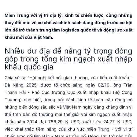
Miền Trung với vị trí địa lý, kinh tế chiến lược, cùng những
thay đổi mới về cơ chế và chính sách đang đứng trước cơ hội
lớn để trở thành trung tâm logistics quốc tế và động lực xuất
khẩu mới của Việt Nam.
Nhiều dư địa để nâng tỷ trọng đóng
góp trong tổng kim ngạch xuất nhập
khẩu quốc gia
Chia sẻ tại “Hội nghị kết nối giao thương, xúc tiến xuất khẩu -
Đà Nẵng 2025” được tổ chức sáng ngày 02/10, ông Trần
Thanh Hải - Phó Cục trưởng Cục Xuất nhập khẩu (Bộ Công
Thương) cho biết, trong bối cảnh kinh tế toàn cầu đang có
những biến động sâu sắc và Việt Nam ngày càng khẳng định vị
thế trên bản đồ thương mại thế giới với kim ngạch xuất nhập
khẩu năm 2024 đạt 786,29 tỷ USD, xuất siêu 24,77 tỷ USD,
việc khai thác tiềm năng của khu vực miền Trung - với vị trí
chiến lược nối liền Bắc - Nam và cầu nối Đông Tây trở nên cấp