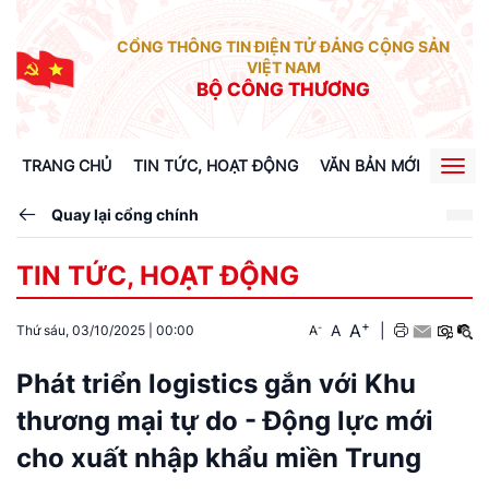
CỔNG THÔNG TIN ĐIỆN TỬ ĐẢNG CỘNG SẢN
VIỆT NAM
BỘ CÔNG THƯƠNG
TRANG CHỦ
TIN TỨC, HOẠT ĐỘNG
VĂN BẢN MỚI
XÂY 
Togg
navig
Quay lại cổng chính
TIN TỨC, HOẠT ĐỘNG
+
A
-
A
|
Thứ sáu, 03/10/2025
|
00:00
A
Phát triển logistics gắn với Khu
thương mại tự do - Động lực mới
cho xuất nhập khẩu miền Trung