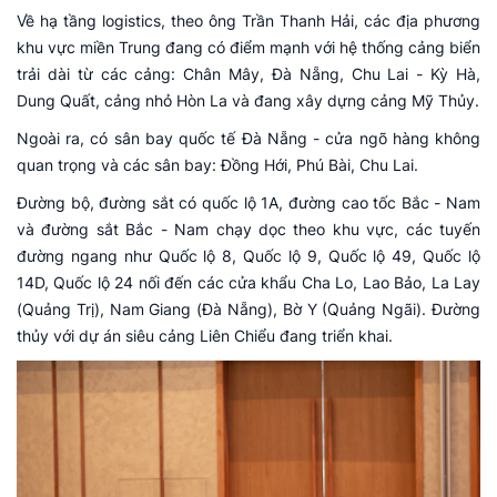
Về hạ tầng logistics, theo ông Trần Thanh Hải, các địa phương
khu vực miền Trung đang có điểm mạnh với hệ thống cảng biển
trải dài từ các cảng: Chân Mây, Đà Nẵng, Chu Lai - Kỳ Hà,
Dung Quất, cảng nhỏ Hòn La và đang xây dựng cảng Mỹ Thủy.
Ngoài ra, có sân bay quốc tế
Đà Nẵng
- cửa ngõ hàng không
quan trọng và các sân bay: Đồng Hới, Phú Bài, Chu Lai.
Đường bộ, đường sắt có quốc lộ 1A, đường cao tốc Bắc - Nam
và đường sắt Bắc - Nam chạy dọc theo khu vực, các tuyến
đường ngang như Quốc lộ 8, Quốc lộ 9, Quốc lộ 49, Quốc lộ
14D, Quốc lộ 24 nối đến các cửa khẩu Cha Lo, Lao Bảo, La Lay
(Quảng Trị), Nam Giang (Đà Nẵng), Bờ Y (Quảng Ngãi). Đường
thủy với dự án siêu cảng Liên Chiểu đang triển khai.