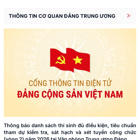
15
Ngân hàng Nhà nước Việt Nam
8
Điện Biên
16
Thanh tra Chính phủ
THÔNG TIN CƠ QUAN ĐẢNG TRUNG ƯƠNG
9
Đồng Nai
17
Văn phòng Chính phủ
10
Đồng Tháp
11
Gia Lai
12
Hà Nội
13
Hà Tĩnh
14
Hải Phòng
15
Huế
16
Hưng Yên
Thông báo danh sách thí sinh đủ điều kiện, tiêu chuẩn
tham dự kiểm tra, sát hạch và xét tuyển công chức
17
TP. Hồ Chí Minh
(vòng 2) năm 2026 tại Văn phòng Trung ương Đảng