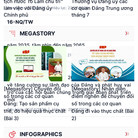
tịch nước Tô Lâm chủ trì
Thường vụ Đảng ủy các
làm việc với Đảng ủy
cơ quan Đảng Trung ương
Ban hành: 22/07/2026
|
Hiệu lực: 22/07/2026
Chính phủ
tháng 7
16-NQ/TW
Nghị quyết số 16-NQ/TW ngày 21/7/2026 của Bộ Chính
MEGASTORY
trị về xây dựng và phát triển thành phố Đồng Nai đến
năm 2035, tầm nhìn đến năm 2065
Ban hành: 21/07/2026
|
Hiệu lực: 21/07/2026
11-CT/TW
Chỉ thị số 11-CT/TW ngày 20/7/2026 của Bộ Chính trị
về tăng cường sự lãnh đạo của Đảng và phát huy vai
[Megastory] Chuyển đổi
[Megastory] Nhận diện
trò của các hội quần chúng trong giai đoạn phát triển
số trong các cơ quan
điểm nghẽn để chuyển đổi
mới
Đảng: Tạo sản phẩm cụ
số trong các cơ quan
Ban hành: 20/07/2026
|
Hiệu lực: 20/07/2026
thể, đo hiệu quả thực chất
Đảng đi vào thực chất (Bài
(Bài 3)
2)
INFOGRAPHICS