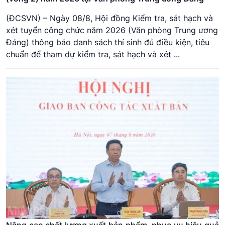
18
Khánh Hòa
(ĐCSVN) – Ngày 08/8, Hội đồng Kiểm tra, sát hạch và
xét tuyển công chức năm 2026 (Văn phòng Trung ương
19
Lai Châu
Đảng) thông báo danh sách thí sinh đủ điều kiện, tiêu
chuẩn để tham dự kiểm tra, sát hạch và xét ...
20
Lạng Sơn
21
Lào Cai
22
Lâm Đồng
23
Nghệ An
24
Ninh Bình
25
Phú Thọ
26
Quảng Ngãi
27
Quảng Ninh