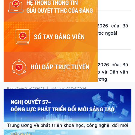
Ban hành: 02/08/2026
|
Hiệu lực: 02/08/2026
23-NQ/TW
Nghị quyết số 23-NQ/TW ngày 02/8/2026 của Bộ
Chính trị về công tác người Việt Nam ở nước ngoài
Ban hành: 02/08/2026
|
Hiệu lực: 02/08/2026
209-QĐ/TW
Quyết định số 209-QĐ/TW ngày 31/7/2026 của Bộ
Chính trị về việc đổi tên Ban Tuyên giáo và Dân vận
Trung ương thành Ban Tuyên giáo Trung ương
Ban hành: 31/07/2026
|
Hiệu lực: 01/08/2026
208-QĐ/TW
Quyết định số 208-QĐ/TW ngày 30/7/2026 của Bộ
Chính trị phân công, kiện toàn nhân sự Ban Chỉ đạo
Trung ương về phát triển khoa học, công nghệ, đổi mới
sáng tạo và chuyển đổi số