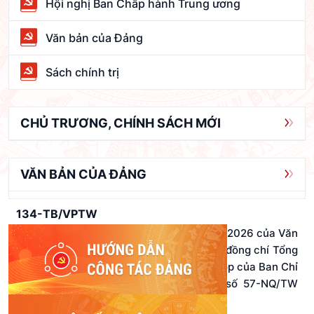
Hội nghị Ban Chấp hành Trung ương
Văn bản của Đảng
Sách chính trị
CHỦ TRƯƠNG, CHÍNH SÁCH MỚI
VĂN BẢN CỦA ĐẢNG
134-TB/VPTW
Thông báo số 134-TB/VPTW ngày 02/08/2026 của Văn
phòng Trung ương Đảng về kết luận của đồng chí Tổng
Bí thư, Chủ tịch nước Tô Lâm, tại phiên họp của Ban Chỉ
đạo Trung ương thực hiện Nghị quyết số 57-NQ/TW
của Bộ Chính trị