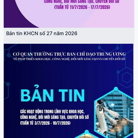
Nghị quyết số 22-NQ/TW ngày 28/7/2026 Hội nghị lần
thứ ba Ban Chấp hành Trung ương Đảng khoá XIV về
Chiến lược An ninh quốc gia
Ban hành: 28/07/2026
|
Hiệu lực: 28/07/2026
Bản tin KHCN số 27 năm 2026
18-NQ/TW
Nghị quyết số 18-NQ/TW ngày 28/7/2026 Hội nghị lần
thứ ba Ban Chấp hành Trung ương Đảng khóa XIV về
xây dựng xã hội kỷ cương, an toàn, văn minh, hài hoà,
phát triển
Ban hành: 28/07/2026
|
Hiệu lực: 28/07/2026
21-NQ/TW
Nghị quyết số 21-NQ/TW ngày 28/7/2026 Hội nghị lần
thứ ba Ban Chấp hành Trung ương Đảng khoá XIV về
quan điểm, định hướng sửa đổi Luật Đất đai và các luật
có liên quan