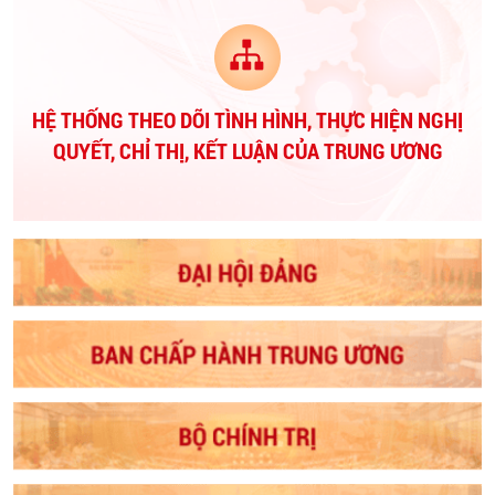
HỆ THỐNG THEO DÕI TÌNH HÌNH, THỰC HIỆN NGHỊ
QUYẾT, CHỈ THỊ, KẾT LUẬN CỦA TRUNG ƯƠNG