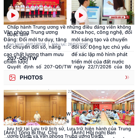
207-NQ/TW
Quy định số 207-NQ/TW ngày 26/7/2026 của Ban
Chấp hành Trung ương về những điều đảng viên không
Văn phòng Trung ương
Khoa học, công nghệ, đổi
được làm
Đảng: Đổi mới tư duy, tăng
mới sáng tạo và chuyển
Ban hành: 26/07/2026
|
Hiệu lực: 26/07/2026
tốc chuyển đổi số, nâng
đổi số: Động lực chủ yếu
cao chất lượng tham mưu
để xác lập mô hình phát
207-QĐ/TW
chiến lược
triển mới của đất nước
Quyết định số 207-QĐ/TW ngày 22/7/2026 của Bộ
Chính trị thành lập Ban Chỉ đạo Trung ương về tổng kết
PHOTOS
thực tiễn và nghiên cứu sửa đổi, bổ sung Điều lệ Đảng
Ban hành: 22/07/2026
|
Hiệu lực: 22/07/2026
351-QĐ/VPTW
Quy định số 351-QĐ/VPTW ngày 22/7/2026 của Văn
phòng Trung ương Đảng về khai thác, sử dụng tài liệu
lưu trữ tại Lưu trữ lịch sử, Lưu trữ hiện hành của Trung
[Ảnh] Tổng Bí thư, Chủ
[Ảnh] Hội nghị Ban
ương Đảng và Văn phòng Trung ương Đảng