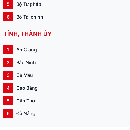
5
Bộ Tư pháp
6
Bộ Tài chính
7
Bộ Công Thương
TỈNH, THÀNH ỦY
8
Bộ Nông nghiệp và Môi trường
1
An Giang
9
Bộ Xây dựng
2
Bắc Ninh
10
Bộ Văn hóa, Thể thao và Du lịch
3
Cà Mau
11
Bộ Khoa học và Công nghệ
4
Cao Bằng
12
Bộ Giáo dục và Đào tạo
5
Cần Thơ
13
Bộ Y tế
6
Đà Nẵng
14
Bộ Dân tộc và Tôn giáo
7
Đắk Lắk