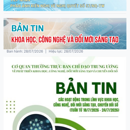
Ban hành: 30/07/2026
|
Hiệu lực: 30/07/2026
78-KL/TW
Kết luận số 78-KL/TW ngày 28/7/2026 của Bộ Chính
trị, Ban Bí thư về tình hình hoạt động của tổ chức cơ sở
đảng trong quý II/2026
Ban hành: 28/07/2026
|
Hiệu lực: 28/07/2026
06-KH/TW
Kế hoạch số 06-KH/TW ngày 28/7/2026 thực hiện Kết
luận Hội nghị lần thứ ba Ban Chấp hành Trung ương
Đảng khóa XIV về tiếp tục hoàn thiện, vận hành hiệu
quả mô hình tổ chức tổng thể của hệ thống chính trị,
mô hình chính quyền địa phương 2 cấp
Ban hành: 28/07/2026
|
Hiệu lực: 28/07/2026
33-CTR/TW