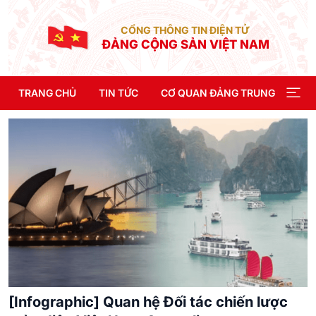
CỔNG THÔNG TIN ĐIỆN TỬ
ĐẢNG CỘNG SẢN VIỆT NAM
TRANG CHỦ
TIN TỨC
CƠ QUAN ĐẢNG TRUNG ƯƠNG
[Infographic] Quan hệ Đối tác chiến lược