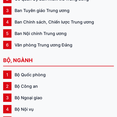
3
Ban Tuyên giáo Trung ương
4
Ban Chính sách, Chiến lược Trung ương
5
Ban Nội chính Trung ương
6
Văn phòng Trung ương Đảng
BỘ, NGÀNH
1
Bộ Quốc phòng
2
Bộ Công an
3
Bộ Ngoại giao
4
Bộ Nội vụ