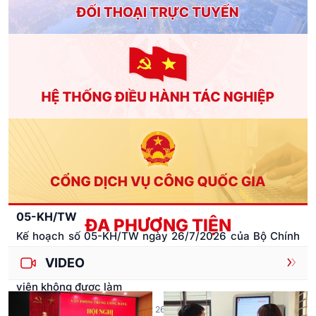
Kết luận số 76-KL/TW ngày 28/7/2026 Hội nghị lần thứ
ba Ban Chấp hành Trung ương Đảng khoá XIV về tiếp
tục hoàn thiện, vận hành hiệu quả mô hình tổ chức
tổng thể của hệ thống chính trị, mô hình chính quyền
địa phương 2 cấp
Ban hành: 28/07/2026
|
Hiệu lực: 28/07/2026
208-QĐ/TW
Quy định số 208-QĐ/TW ngày 26/7/2026 của Ban
Chấp hành Trung ương Đảng về thi hành Điều lệ Đảng
Ban hành: 26/07/2026
|
Hiệu lực: 26/07/2026
05-KH/TW
ĐA PHƯƠNG TIỆN
Kế hoạch số 05-KH/TW ngày 26/7/2026 của Bộ Chính
trị thực hiện Quy định số 207-QĐ/TW, ngày 26/7/2026
VIDEO
của Ban Chấp hành Trung ương về những điều đảng
viên không được làm
Ban hành: 26/07/2026
|
Hiệu lực: 26/07/2026