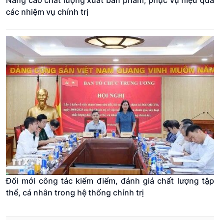
Nâng cao chất lượng xuất bản phẩm, phục vụ hiệu quả
28
Quảng Trị
các nhiệm vụ chính trị
29
Sơn La
30
Tây Ninh
31
Thái Nguyên
32
Thanh Hóa
33
Tuyên Quang
34
Vĩnh Long
Đổi mới công tác kiểm điểm, đánh giá chất lượng tập
thể, cá nhân trong hệ thống chính trị