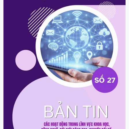
07-KH/TW
Kế hoạch số 07-KH/TW ngày 28/7/2026 của Bộ Chính
trị thực hiện Nghị quyết số 21-NQ/TW, ngày 28/7/2026
của Ban Chấp hành Trung ương Đảng khoá XIV về quan
điểm, định hướng sửa đổi Luật Đất đai và các luật có
liên quan
Ban hành: 28/07/2026
|
Hiệu lực: 28/07/2026
31-CTR/TW
Chương trình hành động số 31-Ctr/TW ngày 28/7/2026
của Bộ Chính trị thực hiện Kết luận số 75-KL/TW, ngày
28/7/2026 của Ban Chấp hành Trung ương Đảng khoá
XIV về bảo vệ môi trường và chủ động ứng phó với biến
đổi khí hậu trong thời kỳ mới
Ban hành: 28/07/2026
|
Hiệu lực: 28/07/2026
22-NQ/TW