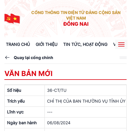
CỔNG THÔNG TIN ĐIỆN TỬ ĐẢNG CỘNG SẢN
VIỆT NAM
ĐỒNG NAI
TRANG CHỦ
GIỚI THIỆU
TIN TỨC, HOẠT ĐỘNG
VĂN BẢN
Togg
navig
Quay lại cổng chính
VĂN BẢN MỚI
Số hiệu
36-CT/TU
Trích yếu
CHỈ THỊ CỦA BAN THƯỜNG VỤ TỈNH ỦY về nâng
Lĩnh vực
---
Ngày ban hành
06/08/2024