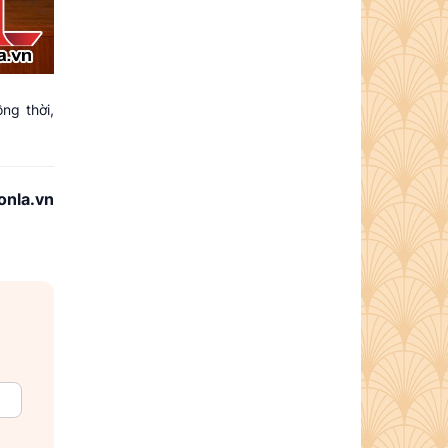
ồng thời,
onla.vn