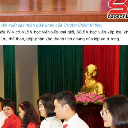
 tập xuất sắc nhận giấy khen của Trường Chính trị tỉnh.
khóa IV.4 có 41,5% học viên xếp loại giỏi, 58,5% học viên xếp loại 
ao lưu, thể thao, góp phần vào thành tích chung của lớp và trường.