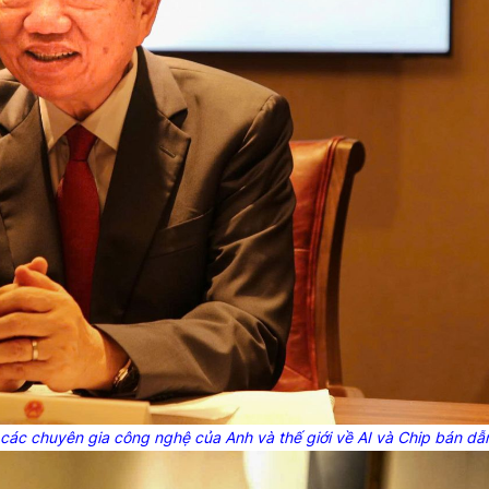
 các chuyên gia công nghệ của Anh và thế giới về AI và
Chip
bán dẫ