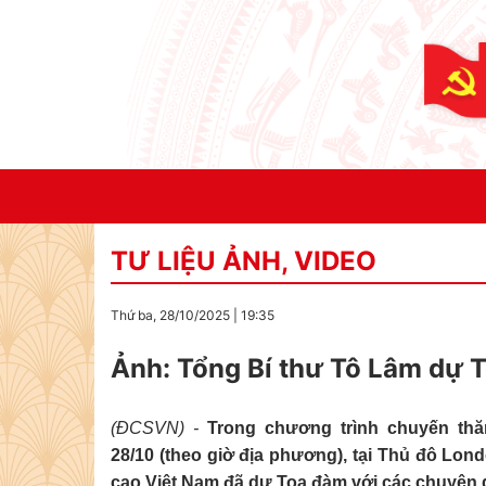
TƯ LIỆU ẢNH, VIDEO
Thứ ba, 28/10/2025
|
19:35
Ảnh: Tổng Bí thư Tô Lâm dự T
(ĐCSVN) -
Trong chương trình chuyến thă
28/10 (theo giờ địa phương), tại Thủ đô Lon
cao Việt Nam đã dự Toạ đàm với các chuyên g