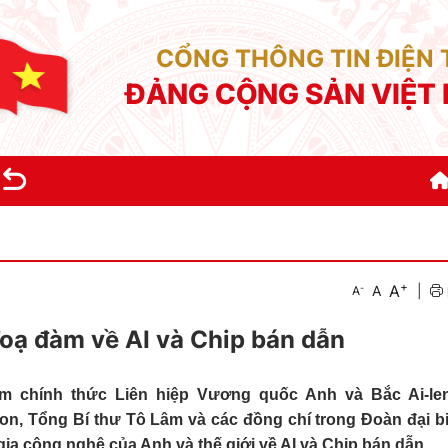
CỔNG THÔNG TIN ĐIỆN
ĐẢNG CỘNG SẢN VIỆT
+
A
-
A
|
A
oạ đàm về AI và Chip bán dẫn
m chính thức Liên hiệp Vương quốc Anh và Bắc Ai-le
don, Tổng Bí thư Tô Lâm và các đồng chí trong Đoàn đại b
ia công nghệ của Anh và thế giới về AI và Chip bán dẫn.