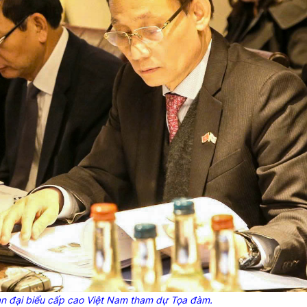
àn đại biểu cấp cao Việt Nam tham dự Tọa đàm.