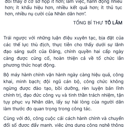
đổi thay ở cơ sở họp ít hơn; làm việc, hành động nhiều
hơn; ít khẩu hiệu hơn, nhiều kết quả hơn; ít thủ tục
hơn, nhiều nụ cười của Nhân dân hơn”.
TỔNG BÍ THƯ
TÔ LÂM
Trái ngược với những luận điệu xuyên tạc, bịa đặt của
các thế lực thù địch, thực tiễn cho thấy dưới sự lãnh
đạo sáng suốt của Đảng, chính quyền hai cấp ngày
càng được củng cố, hoàn thiện cả về tổ chức lẫn
phương thức hoạt động.
Bộ máy hành chính vận hành ngày càng hiệu quả, công
khai, minh bạch; đội ngũ cán bộ, công chức không
ngừng được đào tạo, bồi dưỡng, rèn luyện bản lĩnh
chính trị, đạo đức công vụ và tinh thần trách nhiệm, tận
tụy phục vụ Nhân dân, lấy sự hài lòng của người dân
làm thước đo quan trọng trong công tác.
Cùng với đó, công cuộc cải cách hành chính và chuyển
đổi số được đẩy mạnh, việc ứng dụng công nghệ thông