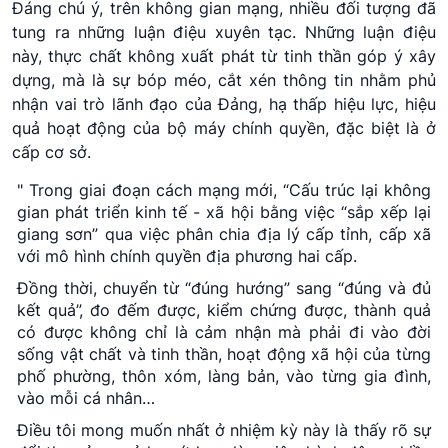
Đáng chú ý, trên không gian mạng, nhiều đối tượng đã
tung ra những luận điệu xuyên tạc. Những luận điệu
này, thực chất không xuất phát từ tinh thần góp ý xây
dựng, mà là sự bóp méo, cắt xén thông tin nhằm phủ
nhận vai trò lãnh đạo của Đảng, hạ thấp hiệu lực, hiệu
quả hoạt động của bộ máy chính quyền, đặc biệt là ở
cấp cơ sở.
" Trong giai đoạn cách mạng mới, “Cấu trúc lại không
gian phát triển kinh tế - xã hội bằng việc “sắp xếp lại
giang sơn” qua việc phân chia địa lý cấp tỉnh, cấp xã
với mô hình chính quyền địa phương hai cấp.
Đồng thời, chuyển từ “đúng hướng” sang “đúng và đủ
kết quả”, đo đếm được, kiểm chứng được, thành quả
có được không chỉ là cảm nhận mà phải đi vào đời
sống vật chất và tinh thần, hoạt động xã hội của từng
phố phường, thôn xóm, làng bản, vào từng gia đình,
vào mỗi cá nhân…
Điều tôi mong muốn nhất ở nhiệm kỳ này là thấy rõ sự