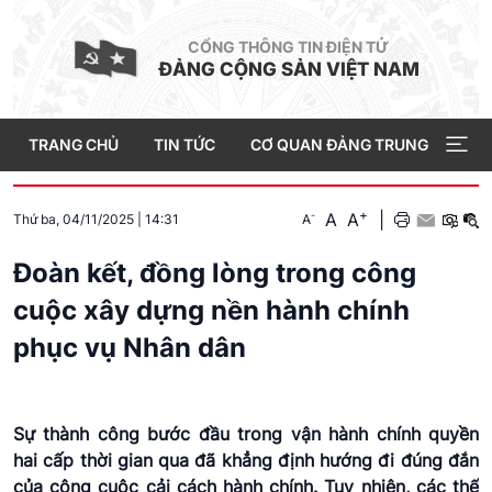
CỔNG THÔNG TIN ĐIỆN TỬ
ĐẢNG CỘNG SẢN VIỆT NAM
TRANG CHỦ
TIN TỨC
CƠ QUAN ĐẢNG TRUNG ƯƠNG
+
A
A
|
-
A
Thứ ba, 04/11/2025
|
14:31
Đoàn kết, đồng lòng trong công
cuộc xây dựng nền hành chính
phục vụ Nhân dân
Sự thành công bước đầu trong vận hành chính quyền
hai cấp thời gian qua đã khẳng định hướng đi đúng đắn
của công cuộc cải cách hành chính. Tuy nhiên, các thế