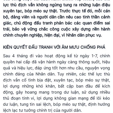
lực thù địch vẫn không ngừng tung ra những luận điệu
xuyên tạc, bóp méo sự thật. Trước thực tế đó, mỗi cán
bộ, đảng viên và người dân cần nêu cao tinh thần cảnh
giác, chủ động đấu tranh phản bác các quan điểm sai
trái, bảo vệ vững chắc công cuộc xây dựng nền hành
chính chuyên nghiệp, hiện đại, vì Nhân dân phục vụ.
KIÊN QUYẾT ĐẤU TRANH VỚI ÂM MƯU CHỐNG PHÁ
Sau 4 tháng đi vào hoạt động kể từ ngày 1-7, chính
quyền hai cấp đã vận hành ngày càng thông suốt, hiệu
quả và hiệu lực, đáp ứng tốt hơn nhu cầu, nguyện vọng
chính đáng của Nhân dân. Tuy nhiên, các thế lực thù
địch vẫn cố tình bịa đặt, xuyên tạc, bóp méo sự thật,
lợi dụng những khó khăn, bất cập ban đầu để kích
động, gây hoang mang trong dư luận, sử dụng nhiều
thủ đoạn tinh vi, lợi dụng không gian mạng để lôi kéo
dư luận, tung tin sai lệch, bóp méo sự thật, định hướng
lệch lạc tư tưởng chính trị của người dân.