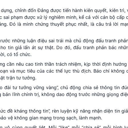
ựng, chỉnh đốn Đảng được tiến hành kiên quyết, kiên trì, v
c sai phạm được xử lý nghiêm minh, kể cả với cán bộ cấp c
ảng. Đó là minh chứng thuyết phục nhất, là câu trả lời m
trước những luận điệu sai trái mà chủ động đấu tranh phả
cho tin giả lấn át sự thật. Do đó, đấu tranh phản bác nhữ
ời, có tổ chức.
ng cần nêu cao tinh thần trách nhiệm, kịp thời định hướng 
oạn và mục tiêu của các thế lực thù địch. Báo chí không c
mặt trận tư tưởng.
o đài tư tưởng vững vàng”, chủ động chia sẻ thông tin đú
g bản lĩnh chính trị, không dao động trước những giọng điệ
sức đề kháng thông tin”, rèn luyện kỹ năng nhận diện tin giả
 bảo vệ không gian mạng trong sạch, lành mạnh.
vô cùng quyết liệt. Mỗi “like”, mỗi “chia sẻ”, mỗi bình l