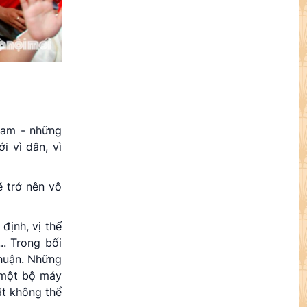
 Nam - những
i vì dân, vì
ẽ trở nên vô
định, vị thế
.. Trong bối
thuận. Những
ó một bộ máy
ật không thể