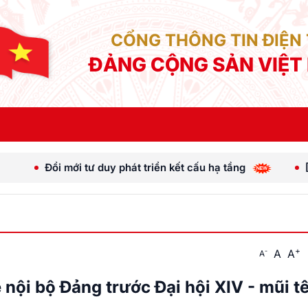
CỔNG THÔNG TIN ĐIỆN
ĐẢNG CỘNG SẢN VIỆT
mới tư duy phát triển kết cấu hạ tầng
[Ảnh] Tổng Bí
+
A
A
-
A
ẽ nội bộ Đảng trước Đại hội XIV - mũi t