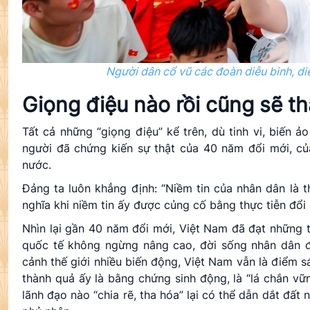
Người dân cổ vũ các đoàn diễu binh, d
Giọng điệu nào rồi cũng sẽ thấ
Tất cả những “giọng điệu” kể trên, dù tinh vi, biến
người đã chứng kiến sự thật của 40 năm đổi mới, của
nước.
Đảng ta luôn khẳng định: “Niềm tin của nhân dân là 
nghĩa khi niềm tin ấy được củng cố bằng thực tiễn đổi 
Nhìn lại gần 40 năm đổi mới, Việt Nam đã đạt những thà
quốc tế không ngừng nâng cao, đời sống nhân dân đượ
cảnh thế giới nhiều biến động, Việt Nam vẫn là điểm sá
thành quả ấy là bằng chứng sinh động, là “lá chắn v
lãnh đạo nào “chia rẽ, tha hóa” lại có thể dẫn dắt đất