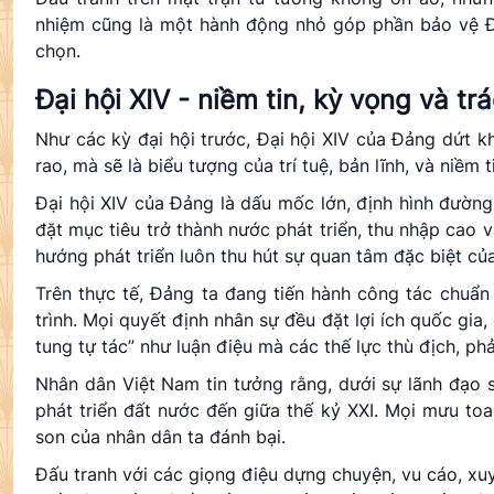
nhiệm cũng là một hành động nhỏ góp phần bảo vệ Đ
chọn.
Đại hội XIV - niềm tin, kỳ vọng và tr
Như các kỳ đại hội trước, Đại hội XIV của Đảng dứt kh
rao, mà sẽ là biểu tượng của trí tuệ, bản lĩnh, và niềm 
Đại hội XIV của Đảng là dấu mốc lớn, định hình đường
đặt mục tiêu trở thành nước phát triển, thu nhập cao 
hướng phát triển luôn thu hút sự quan tâm đặc biệt củ
Trên thực tế, Đảng ta đang tiến hành công tác chuẩn
trình. Mọi quyết định nhân sự đều đặt lợi ích quốc gia
tung tự tác” như luận điệu mà các thế lực thù địch, p
Nhân dân Việt Nam tin tưởng rằng, dưới sự lãnh đạo 
phát triển đất nước đến giữa thế kỷ XXI. Mọi mưu toan
son của nhân dân ta đánh bại.
Đấu tranh với các giọng điệu dựng chuyện, vu cáo, xu