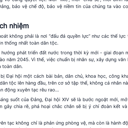
ảng, bảo vệ chế độ, bảo vệ niềm tin của chúng ta vào c
ách nhiệm
oát không phải là nơi “đấu đá quyền lực” như các thế lực 
tin thống nhất toàn dân tộc.
 hướng phát triển đất nước trong thời kỳ mới - giai đoạn
vào năm 2045. Vì thế, việc chuẩn bị nhân sự, xây dựng văn 
a toàn dân.
 bị Đại hội một cách bài bản, dân chủ, khoa học, công kh
, dân tộc lên hàng đầu, trên cơ sở tập thể, không cá nhân nà
hản động xuyên tạc rêu rao…
sáng suốt của Đảng, Đại hội XIV sẽ là bước ngoặt mới, mở
 gây chia rẽ, phá hoại chắc chắn sẽ bị ý chí đoàn kết và 
yên tạc không chỉ là phản ứng phòng vệ, mà còn là hành độ