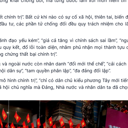
công khai chống đối, mà từng bước làm xói mòn niềm tin
chính trị”. Bất cứ khi nào có sự cố xã hội, thiên tai, biến 
n đầu tư, các phần tử chống đối đều quy trách nhiệm cho 
ãnh đạo yếu kém”, “giá cả tăng vì chính sách sai lầm”, “ng
u quy kết, đổ lỗi toàn diện, nhằm phủ nhận mọi thành tựu
chứng thất bại chính trị”.
và ngoài nước còn nhân danh “đổi mới thể chế”, “cải cách c
ội dân sự”, “tam quyền phân lập”, “đa đảng đối lập”.
ô hình chính trị”, “chỉ có dân chủ kiểu phương Tây mới tiế
 hội chủ nghĩa mà Đảng, Nhà nước và nhân dân ta đã chọ