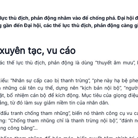
 lực thù địch, phản động nhằm vào để chống phá. Đại hội đ
 gần đến Đại hội, các thế lực thù địch, phản động càng g
xuyên tạc, vu cáo
 thế lực thù địch, phản động là dùng “thuyết âm mưu”, 
ểu: "Nhân sự cấp cao bị thanh trừng”, “phe này hạ bệ phe 
 những cái tên cụ thể, dựng nên “kịch bản nội bộ”, “ngư
uật, bổ nhiệm cán bộ để kích động. Mục tiêu của giọng điệu
ảng, từ đó làm suy giảm niềm tin của nhân dân.
“đấu tranh chống tham nhũng”, biến nó thành công cụ vu c
g: “Chống tham nhũng chỉ là thanh trừng nội bộ”, “đánh 
hông công bằng”…