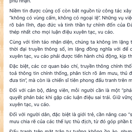
phủ nhận.
Niềm tin được củng cố còn bắt nguồn từ công tác xây d
“không có vùng cấm, không có ngoại lệ”. Những vụ việ
rõ bản lĩnh, đạo đức và tinh thần tự chỉnh đốn của Đ
thép nhất cho mọi luận điệu xuyên tạc, vu cáo.
Cùng với tỉnh táo nhận diện, chúng ta không im lặng 
thời đại truyền thông số, im lặng đồng nghĩa với để 
xuyên tạc, vu cáo phải được tiến hành chủ động, kịp th
Đặc biệt, các cơ quan báo chí, truyền thông chính thố
toả thông tin chính thống, phân tích rõ âm mưu, thủ đ
đưa tin”, mà còn là chiến sĩ tiên phong đấu tranh trên 
Đối với cán bộ, đảng viên, mỗi người cần là một “phá
quyết phản bác khi gặp các luận điệu sai trái. Giữ vữn
xuyên tạc, vu cáo.
Đối với người dân, đặc biệt là giới trẻ, cần nâng cao “
mưu chia rẽ của các thế lực thù địch, từ đó góp phần
Đấu tranh trên mặt trận tư tưởng không ồn ào, nhưng 