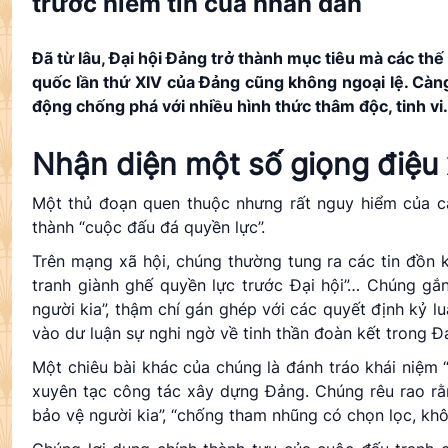
trước niềm tin của nhân dân
Đã từ lâu, Đại hội Đảng trở thành mục tiêu mà các thế
quốc lần thứ XIV của Đảng cũng không ngoại lệ. Càng
động chống phá với nhiều hình thức thâm độc, tinh vi.
Nhận diện một số giọng điệu 
Một thủ đoạn quen thuộc nhưng rất nguy hiểm của các
thành “cuộc đấu đá quyền lực”.
Trên mạng xã hội, chúng thường tung ra các tin đồn ki
tranh giành ghế quyền lực trước Đại hội”… Chúng gắn
người kia”, thậm chí gán ghép với các quyết định kỷ l
vào dư luận sự nghi ngờ về tinh thần đoàn kết trong Đ
Một chiêu bài khác của chúng là đánh tráo khái niệm 
xuyên tạc công tác xây dựng Đảng. Chúng rêu rao rằn
bảo vệ người kia”, “chống tham nhũng có chọn lọc, k