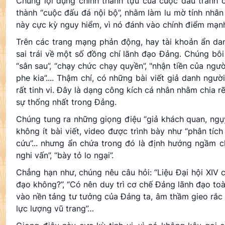
Chúng lợi dụng chính thành tựu của cuộc đấu tranh 
thành “cuộc đấu đá nội bộ”, nhằm làm lu mờ tính nhân
này cực kỳ nguy hiểm, vì nó đánh vào chính điểm mạnh
Trên các trang mạng phản động, hay tài khoản ẩn dan
sai trái về một số đồng chí lãnh đạo Đảng. Chúng bôi n
“sân sau”, “chạy chức chạy quyền”, "nhận tiền của ngư
phe kia”.... Thậm chí, có những bài viết giả danh người
rất tinh vi. Đây là dạng công kích cá nhân nhằm chia r
sự thống nhất trong Đảng.
Chúng tung ra những giọng điệu “giả khách quan, ngụy
không ít bài viết, video được trình bày như “phân tích 
cứu”... nhưng ẩn chứa trong đó là định hướng ngầm c
nghi vấn”, “bày tỏ lo ngại”.
Chẳng hạn như, chúng nêu câu hỏi: “Liệu Đại hội XIV 
đạo không?”, “Có nên duy trì cơ chế Đảng lãnh đạo toàn
vào nền tảng tư tưởng của Đảng ta, âm thầm gieo rắc t
lực lượng vũ trang”…