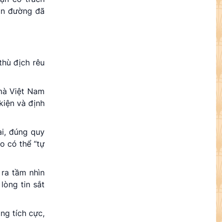
on đường đã
thù địch rêu
 mà Việt Nam
kiện và định
ai, đúng quy
o có thể “tự
 ra tầm nhìn
lòng tin sắt
ng tích cực,