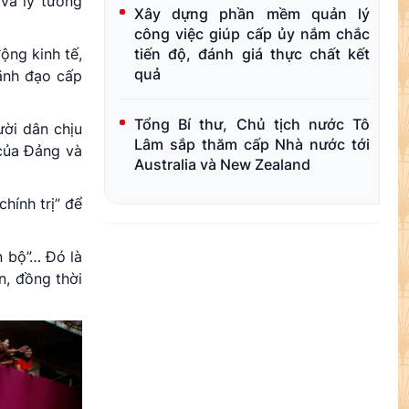
 và lý tưởng
Xây dựng phần mềm quản lý
công việc giúp cấp ủy nắm chắc
động kinh tế,
tiến độ, đánh giá thực chất kết
quả
lãnh đạo cấp
Tổng Bí thư, Chủ tịch nước Tô
ười dân chịu
Lâm sắp thăm cấp Nhà nước tới
 của Đảng và
Australia và New Zealand
hính trị” để
n bộ”… Đó là
n, đồng thời