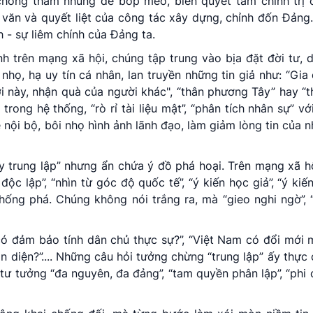
chống tham nhũng để bóp méo, biến quyết tâm chính trị 
 văn và quyết liệt của công tác xây dựng, chỉnh đốn Đảng
 - sự liêm chính của Đảng ta.
h trên mạng xã hội, chúng tập trung vào bịa đặt đời tư,
họ, hạ uy tín cá nhân, lan truyền những tin giả như: “Gia đì
ời này, nhận quà của người khác", “thân phương Tây” hay “
 trong hệ thống, “rò rỉ tài liệu mật”, “phân tích nhân sự” v
ẽ nội bộ, bôi nhọ hình ảnh lãnh đạo, làm giảm lòng tin của 
 trung lập” nhưng ẩn chứa ý đồ phá hoại. Trên mạng xã hộ
độc lập”, “nhìn từ góc độ quốc tế”, “ý kiến học giả”, “ý kiế
hống phá. Chúng không nói trắng ra, mà “gieo nghi ngờ”, 
có đảm bảo tính dân chủ thực sự?”, “Việt Nam có đổi mới 
 diện?”.... Những câu hỏi tưởng chừng “trung lập” ấy thực 
ư tưởng “đa nguyên, đa đảng”, “tam quyền phân lập”, “phi c