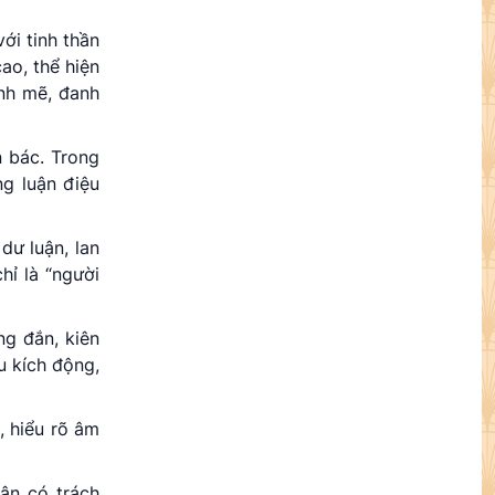
ới tinh thần
ao, thể hiện
ạnh mẽ, đanh
n bác. Trong
ng luận điệu
dư luận, lan
hỉ là “người
ng đắn, kiên
u kích động,
, hiểu rõ âm
uận có trách