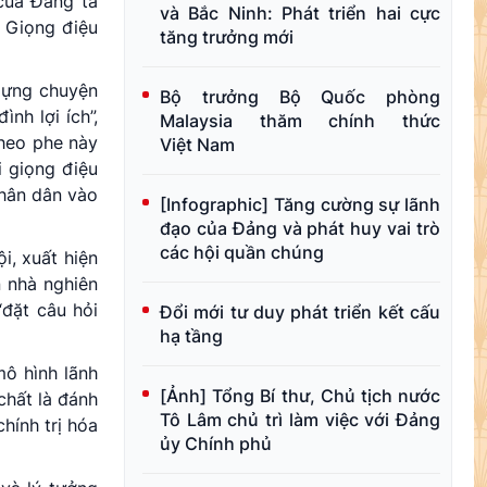
của Đảng ta
và Bắc Ninh: Phát triển hai cực
. Giọng điệu
tăng trưởng mới
 dựng chuyện
Bộ trưởng Bộ Quốc phòng
nh lợi ích”,
Malaysia thăm chính thức
theo phe này
Việt Nam
ới giọng điệu
nhân dân vào
[Infographic] Tăng cường sự lãnh
đạo của Đảng và phát huy vai trò
các hội quần chúng
i, xuất hiện
n nhà nghiên
“đặt câu hỏi
Đổi mới tư duy phát triển kết cấu
hạ tầng
mô hình lãnh
[Ảnh] Tổng Bí thư, Chủ tịch nước
chất là đánh
Tô Lâm chủ trì làm việc với Đảng
hính trị hóa
ủy Chính phủ