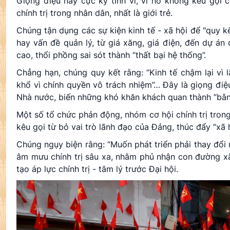
Giọng điệu này cực kỳ tinh vi, vì nó không kêu gọi 
chính trị trong nhân dân, nhất là giới trẻ.
Chúng tận dụng các sự kiện kinh tế - xã hội để "quy kết 
hay vấn đề quản lý, từ giá xăng, giá điện, đến dự á
cao, thổi phồng sai sót thành “thất bại hệ thống”.
Chẳng hạn, chúng quy kết rằng: “Kinh tế chậm lại vì l
khổ vì chính quyền vô trách nhiệm”… Đây là giọng điệ
Nhà nước, biến những khó khăn khách quan thành “bằng 
Một số tổ chức phản động, nhóm cơ hội chính trị trong 
kêu gọi từ bỏ vai trò lãnh đạo của Đảng, thúc đẩy “xã h
Chúng ngụy biện rằng: “Muốn phát triển phải thay đổi m
âm mưu chính trị sâu xa, nhằm phủ nhận con đường xã
tạo áp lực chính trị - tâm lý trước Đại hội.