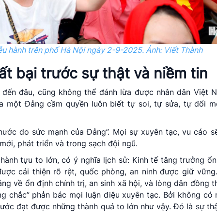
iễu hành trên phố Hà Nội ngày 2-9-2025.
Ảnh: Viết Thành
t bại trước sự thật và niềm tin
 ảo đến đâu, cũng không thể đánh lừa được nhân dân Việt
 một Đảng cầm quyền luôn biết tự soi, tự sửa, tự đổi mớ
thước đo sức mạnh của Đảng”. Mọi sự xuyên tạc, vu cáo s
mới, phát triển và trong sạch đội ngũ.
nh tựu to lớn, có ý nghĩa lịch sử: Kinh tế tăng trưởng ổn 
c cải thiện rõ rệt, quốc phòng, an ninh được giữ vững.
ng về ổn định chính trị, an sinh xã hội, và lòng dân đồng 
ững chắc” phản bác mọi luận điệu xuyên tạc. Bởi không c
 nước đạt được những thành quả to lớn như vậy. Đó là sự th