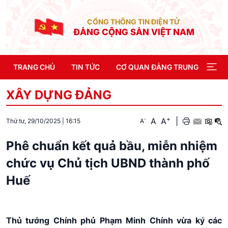
CỔNG THÔNG TIN ĐIỆN TỬ
ĐẢNG CỘNG SẢN VIỆT NAM
TRANG CHỦ
TIN TỨC
CƠ QUAN ĐẢNG TRUNG ƯƠNG
XÂY DỰNG ĐẢNG
+
A
A
|
-
A
Thứ tư, 29/10/2025
|
16:15
Phê chuẩn kết quả bầu, miễn nhiệm
chức vụ Chủ tịch UBND thành phố
Huế
Thủ tướng Chính phủ Phạm Minh Chính vừa ký các