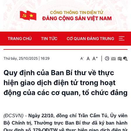
CỔNG THÔNG TIN ĐIỆN TỬ
ĐẢNG CỘNG SẢN VIỆT NAM
TRANG CHỦ
TIN TỨC
CƠ QUAN ĐẢNG TRUNG ƯƠNG
+
A
A
|
-
A
Thứ bảy, 25/10/2025
|
16:29
Quy định của Ban Bí thư về thực
hiện giao dịch điện tử trong hoạt
động của các cơ quan, tổ chức đảng
(ĐCSVN) -
Ngày 22/10, đồng chí Trần Cẩm Tú, Ủy viên
Bộ Chính trị, Thường trực Ban Bí thư đã ký ban hành
Quy định số 379-QĐ/TW về thực hiện giao dịch điện tử